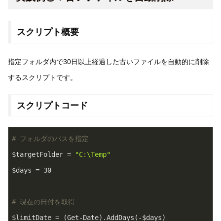
スクリプト概要
指定フォルダ内で30日以上経過した古いファイルを自動的に削除
するスクリプトです。
スクリプトコード
# フォルダのパスを指定
$targetFolder = 
"C:\Temp"
$days = 
30
# 現在の日付を取得
$limitDate = (Get-Date).AddDays(-$days)
