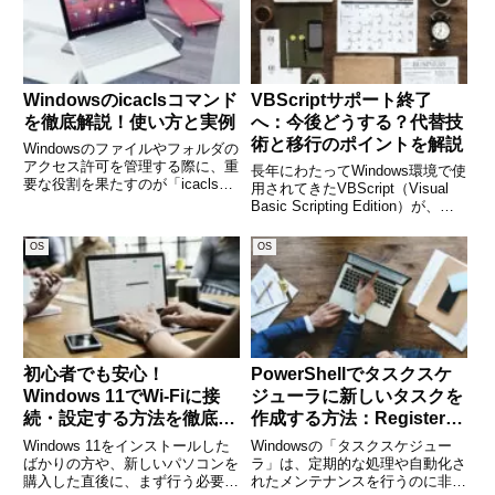
ールです。本記事では、geminicli
は、オフィスにいる時のようなス
のイン
ムーズな情報共有や、ITトラ
Windowsのicaclsコマンド
VBScriptサポート終了
を徹底解説！使い方と実例
へ：今後どうする？代替技
術と移行のポイントを解説
Windowsのファイルやフォルダの
アクセス許可を管理する際に、重
長年にわたってWindows環境で使
要な役割を果たすのが「icacls」
用されてきたVBScript（Visual
コマンドです。本記事では、
Basic Scripting Edition）が、つ
icaclsの基本的な使い方から応用
いに正式なサポート終了を迎える
的な活用方法まで詳しく解説しま
ことになりました。多くの企業や
OS
OS
す。管理者としての作業を効率化
システム管理者がバッチ処理やロ
し、セキュリティ
グインスクリプト
初心者でも安心！
PowerShellでタスクスケ
Windows 11でWi-Fiに接
ジューラに新しいタスクを
続・設定する方法を徹底解
作成する方法：Register-
説
ScheduledTaskコマンド
Windows 11をインストールした
Windowsの「タスクスケジュー
の使い方
ばかりの方や、新しいパソコンを
ラ」は、定期的な処理や自動化さ
購入した直後に、まず行う必要が
れたメンテナンスを行うのに非常