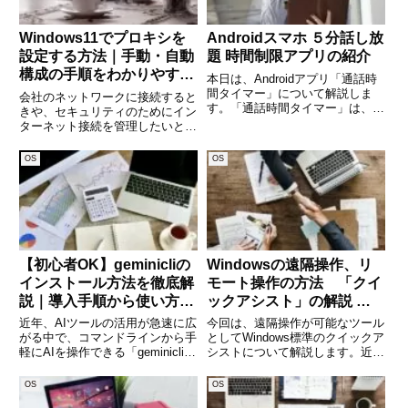
Windows11でプロキシを
Androidスマホ ５分話し放
設定する方法｜手動・自動
題 時間制限アプリの紹介
構成の手順をわかりやすく
本日は、Androidアプリ「通話時
解説
間タイマー」について解説しま
会社のネットワークに接続すると
す。「通話時間タイマー」は、ス
きや、セキュリティのためにイン
マートフォンの契約で「時間制限
ターネット接続を管理したいとき
付きでかけ放題」のプランに加入
に欠かせないのが「プロキシ設
されている方向けのアプリです。
定」です。特にWindows11では、
OS
OS
契約で、「5分以内の通話なら何
手動と自動の両方でプロキシを設
度でも無料」に入られている
定できる機能が搭載されており、
用途に応じて柔軟に使い分
【初心者OK】geminicliの
Windowsの遠隔操作、リ
インストール方法を徹底解
モート操作の方法 「クイ
説｜導入手順から使い方ま
ックアシスト」の解説 イ
で完全ガイド
ンストール必要なし
近年、AIツールの活用が急速に広
今回は、遠隔操作が可能なツール
がる中で、コマンドラインから手
としてWindows標準のクイックア
軽にAIを操作できる「geminicli」
シストについて解説します。近
が注目されています。特に開発者
年、リモートワークが定着し、場
や社内SEの方にとっては、作業
所を選ばずに仕事ができるように
OS
OS
効率を大幅に向上させる強力なツ
なりました。リモートワークで