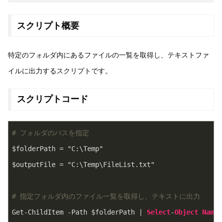
スクリプト概要
特定のフォルダ内にあるファイルの一覧を取得し、テキストファ
イルに出力するスクリプトです。
スクリプトコード
# フォルダのパスを指定
$folderPath = "C:\Temp"

$outputFile = "C:\Temp\FileList.txt"

# 指定フォルダ内のファイル一覧を取得し、テキストに出力
Get-ChildItem -Path $folderPath | 
Select
-
Object
Name
,