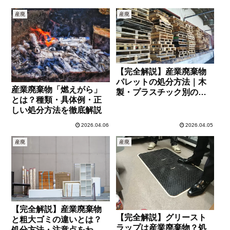
産廃
産廃
【完全解説】産業廃棄物
パレットの処分方法｜木
産業廃棄物「燃えがら」
製・プラスチック別のル
とは？種類・具体例・正
ールと費用相場
しい処分方法を徹底解説
2026.04.06
2026.04.05
産廃
産廃
【完全解説】産業廃棄物
【完全解説】グリースト
と粗大ゴミの違いとは？
ラップは産業廃棄物？処
処分方法・注意点をわか