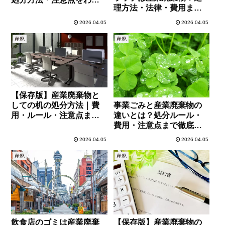
理方法・法律・費用まで
りやすく解説
わかりやすく解説
2026.04.05
2026.04.05
産廃
産廃
【保存版】産業廃棄物と
しての机の処分方法｜費
事業ごみと産業廃棄物の
用・ルール・注意点まで
違いとは？処分ルール・
徹底解説
費用・注意点まで徹底解
説
2026.04.05
2026.04.05
産廃
産廃
飲食店のゴミは産業廃棄
【保存版】産業廃棄物の