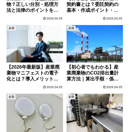
物？正しい分別・処理方
契約書とは？委託契約の
法と法律のポイントを徹
基本・作成ポイント・注
底解説
意点を徹底解説
2026.04.05
2026.04.05
産廃
産廃
【2026年最新版】産業廃
【初心者でもわかる】産
棄物マニフェストの電子
業廃棄物のCO2排出量計
化とは？導入メリット・
算方法｜算出手順・係
手順・注意点を徹底解説
数・実務ポイントを徹底
2026.04.05
2026.04.05
解説
産廃
産廃