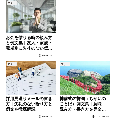
マナー
お金を借りる時の頼み方
と例文集｜友人・家族・
職場別に失礼のない伝え
方
2026.08.07
マナー
マナー
採用見送りメールの書き
神前式の誓詞（ちかいの
方｜失礼のない断り方と
ことば）例文集｜意味・
例文を徹底解説
読み方・書き方を完全解
説
2026.08.07
2026.08.07