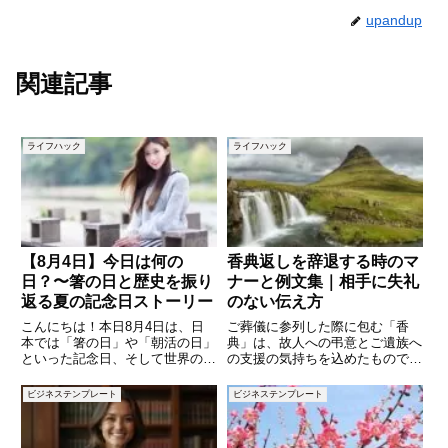
upandup
関連記事
ライフハック
ライフハック
【8月4日】今日は何の
香典返しを辞退する時のマ
日？〜箸の日と歴史を振り
ナーと例文集｜相手に失礼
返る夏の記念日ストーリー
のない伝え方
こんにちは！本日8月4日は、日
ご葬儀に参列した際に包む「香
本では「箸の日」や「朝活の日」
典」は、故人への弔意とご遺族へ
といった記念日、そして世界の歴
の支援の気持ちを込めたもので
史的な出来事でもさまざまな注目
す。そのお礼としてお渡しするの
すべき日です。本記事では、箸や
が「香典返し」ですが、時には
ビジネステンプレート
ビジネステンプレート
朝活の文化的意義から、銀座で日
「香典返しは不要です」と伝えた
本初のビヤホール誕生の歴史、さ
い場面もあります。たとえば、親
らには世界の重要な記念日や歴史
しい間柄で金銭のやり取りを避け