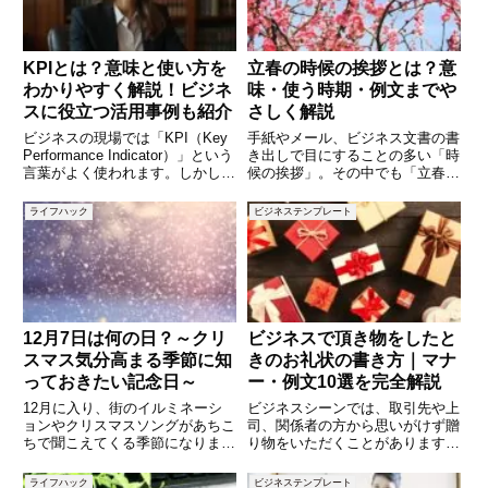
たい場
KPIとは？意味と使い方を
立春の時候の挨拶とは？意
わかりやすく解説！ビジネ
味・使う時期・例文までや
スに役立つ活用事例も紹介
さしく解説
ビジネスの現場では「KPI（Key
手紙やメール、ビジネス文書の書
Performance Indicator）」という
き出しで目にすることの多い「時
言葉がよく使われます。しかし、
候の挨拶」。その中でも「立春」
「具体的にどのような意味なの
は、春の始まりを告げる大切な節
か？」「どのように活用すればい
目として、古くから挨拶文に用い
ライフハック
ビジネステンプレート
いのか？」と疑問に思う方も多い
られてきました。ただし、実際の
でしょう。KPIとは、目標達成の
気候はまだ寒さが厳しく、「どの
た
ような表現を使えばよいのか分か
12月7日は何の日？～クリ
ビジネスで頂き物をしたと
スマス気分高まる季節に知
きのお礼状の書き方｜マナ
っておきたい記念日～
ー・例文10選を完全解説
12月に入り、街のイルミネーシ
ビジネスシーンでは、取引先や上
ョンやクリスマスソングがあちこ
司、関係者の方から思いがけず贈
ちで聞こえてくる季節になりまし
り物をいただくことがあります。
た。そんな中、12月7日にもさま
そんなときに欠かせないのが、感
ざまな記念日が制定されていま
謝の気持ちを丁寧に伝える「お礼
ライフハック
ビジネステンプレート