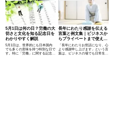
す。普段は何気なく過ぎていく日
状」です。しかし、「お礼状には
でも、由来や意味を知ることで一
何を書けばいいのか」「どのタイ
日を少し特別に感じられるもので
ミングで送るべきなのか」「メー
5月1日は何の日？労働の大
長年にわたり感謝を伝える
切さと文化を知る記念日を
言葉と例文集｜ビジネスか
わかりやすく解説
らプライベートまで使える
表現
5月1日は、世界的にも日本国内
「長年にわたりお世話になり、心
でも多くの意味を持つ特別な日で
より感謝申し上げます」という言
す。特に「労働」に関する記念日
葉は、ビジネスの場でも日常生活
として知られており、働くことの
でもよく使われる表現です。取引
価値や権利について改めて考える
先との関係や退職のあいさつ、長
きっかけとなります。また、この
く続いた活動の区切り、または家
日には歴史や文化に関係するさま
族や友人への感謝を伝えるとき
ざまな出来事もあり、知ることで
に、とても温かい印象を与えま
す。