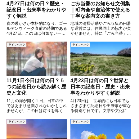
4月27日は何の日？歴史・
ごみ当番のお知らせ文例集
記念日・出来事をわかりや
｜町内会や自治体で使える
すく解説
丁寧な案内文の書き方
春の暖かさが本格的になり、ゴー
地域の清掃活動やごみ収集の円滑
ルデンウィーク直前の時期である
な運営には、住民同士の協力が欠
4月27日。この日は何気ない一日
かせません。特に「ごみ当番」は
のように思えますが、実はさまざ
多くの町内会や自治体で設けられ
まな記念日や歴史的な出来事が重
ており、その役割を担う方への丁
ライフハック
ライフハック
なっている日でもあります。この
寧な案内が大切です。この記事で
記事では、4月27日に関する「記
は、ごみ当番の案内文を作成する
念日」「歴史的出来事」「有
際に使える例文を紹介しながら、
11月1日今日は何の日？５
4月23日は何の日？世界と
つの記念日から読み解く歴
日本の記念日・歴史・出来
史と文化
事をわかりやすく解説
11月の扉が開く１日。日常の中
4月23日は、世界的にも日本でも
ではあまり意識されないかもしれ
さまざまな記念日や出来事が重な
ませんが、この日は灯りを導く
る特別な日です。文学や文化に関
「灯台」、声なき文字を伝える
する重要な日として知られる一方
「点字」、愛される存在としての
で、歴史的な出来事や記念日も多
ライフハック
ライフハック
「犬」、そして暮らしを支える
く存在します。本記事では、4月
「計量」など、多彩なテーマの記
23日にまつわる代表的な記念日
念日が重なっています。こうした
や歴史、出来事をわかりやすく