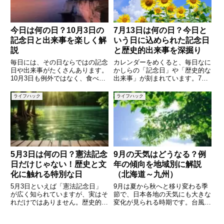
記念日
今日は何の日？10月3日の
7月13日は何の日？今日と
記念日と出来事を楽しく解
いう日に込められた記念日
説
と歴史的出来事を深掘り
毎日には、その日ならではの記念
カレンダーをめくると、毎日なに
日や出来事がたくさんあります。
かしらの「記念日」や「歴史的な
10月3日も例外ではなく、食べ物
出来事」が刻まれています。7月
に関する記念日から文化や歴史に
13日もその例外ではありませ
由来する日まで、さまざまな意味
ん。実はこの日、日本独自の記念
ライフハック
ライフハック
が込められています。この記事で
日から世界的な出来事まで、さま
は、10月3日の主な記念日や由
ざまな意味を持つ一日です。普段
来、過去の出来事、誕生日の有
は意識しない「今日という日」に
少
5月3日は何の日？憲法記念
9月の天気はどうなる？例
日だけじゃない！歴史と文
年の傾向を地域別に解説
化に触れる特別な日
（北海道～九州）
5月3日といえば「憲法記念日」
9月は夏から秋へと移り変わる季
が広く知られていますが、実はそ
節で、日本各地の天気にも大きな
れだけではありません。歴史的な
変化が見られる時期です。台風の
出来事や、有名人の誕生日、記念
接近が多くなる月でもあり、雨が
日にちなんだ行事など、さまざま
多い地域もあれば、秋晴れの日が