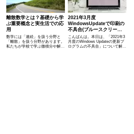
離散数学とは？基礎から学
2021年3月度
ぶ重要概念と実生活での応
WindowsUpdateで印刷の
用
不具合(ブルースクリー
ン、白抜き）
数学には「連続」を扱う分野と
こんばんは。本日は、「2021年3
「離散」を扱う分野があります。
月度のWindows Updateの更新プ
私たちが学校で学ぶ微積分や解析
ログラムの不具合」について解説
学は「連続量」を対象にしていま
します。不具合がある更新プログ
すが、情報科学やデータ処理の世
ラムは、「KB5000802」、
界では「離散的な構造」を理解す
「KB5000808」です。症状とし
ることが欠かせません。これを体
ては、下記の症状が発生していま
系的に学ぶのが「離散数学」で
す。・
す。