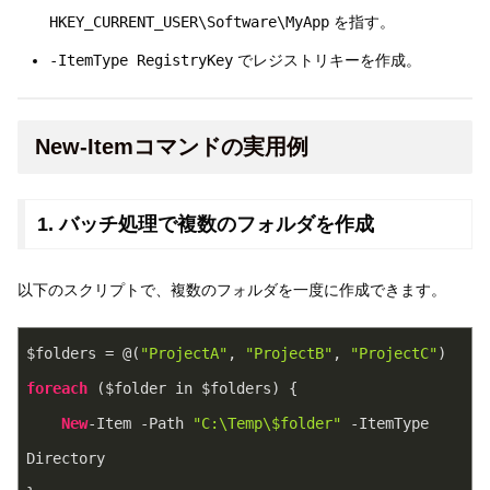
HKEY_CURRENT_USER\Software\MyApp
を指す。
-ItemType RegistryKey
でレジストリキーを作成。
New-Itemコマンドの実用例
1. バッチ処理で複数のフォルダを作成
以下のスクリプトで、複数のフォルダを一度に作成できます。
$folders = @(
"ProjectA"
, 
"ProjectB"
, 
"ProjectC"
)
foreach
 ($folder in $folders) {
New
-Item -Path 
"C:\Temp\$folder"
 -ItemType 
Directory