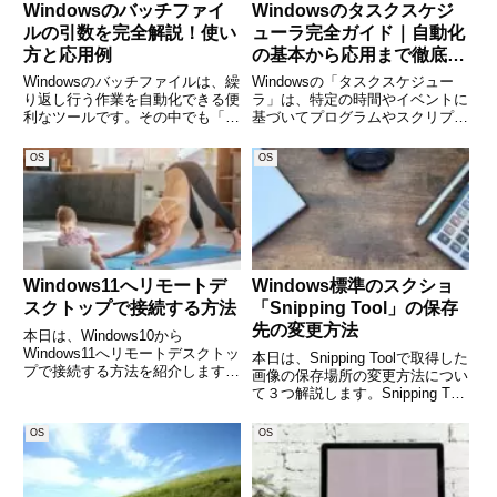
Windowsのバッチファイ
Windowsのタスクスケジ
ルの引数を完全解説！使い
ューラ完全ガイド｜自動化
方と応用例
の基本から応用まで徹底解
説
Windowsのバッチファイルは、繰
Windowsの「タスクスケジュー
り返し行う作業を自動化できる便
ラ」は、特定の時間やイベントに
利なツールです。その中でも「引
基づいてプログラムやスクリプト
数（パラメータ）」を使うこと
を自動実行できる便利な機能で
で、より柔軟なスクリプトを作成
す。定期的なバックアップやメン
OS
OS
できます。しかし、「バッチファ
テナンス作業を自動化すること
イルの引数とは何か？」「どのよ
で、業務効率を向上させることが
うに使うのか？」と疑問に思
できます。しかし、「どのように
Windows11へリモートデ
Windows標準のスクショ
スクトップで接続する方法
「Snipping Tool」の保存
先の変更方法
本日は、Windows10から
Windows11へリモートデスクトッ
本日は、Snipping Toolで取得した
プで接続する方法を紹介します。
画像の保存場所の変更方法につい
(adsbygoogle =
て３つ解説します。Snipping Tool
window.adsbygoogle ||
は、Windows標準でインストール
[]).push({});Windows11でのリモー
されているアプリで「画面全
OS
OS
トデスクトッ
体」、「アクティブウィンド
ウ」、「自由形式の領域」をキャ
プチ