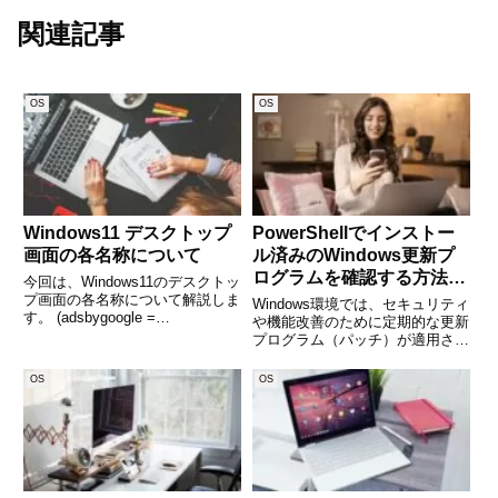
関連記事
OS
OS
Windows11 デスクトップ
PowerShellでインストー
画面の各名称について
ル済みのWindows更新プ
ログラムを確認する方法：
今回は、Windows11のデスクトッ
Get-HotFixの使い方と活用
プ画面の各名称について解説しま
Windows環境では、セキュリティ
す。 (adsbygoogle =
例
や機能改善のために定期的な更新
window.adsbygoogle ||
プログラム（パッチ）が適用され
[]).push({});① Windows11 デスク
ています。これらの更新が正しく
トップアイコンを配置し、ファイ
適用されているかを確認したい場
OS
OS
ルやフ
面は多く、特にIT管理者やシステ
ムエンジニアにとっては重要な作
業の一つです。そんなと