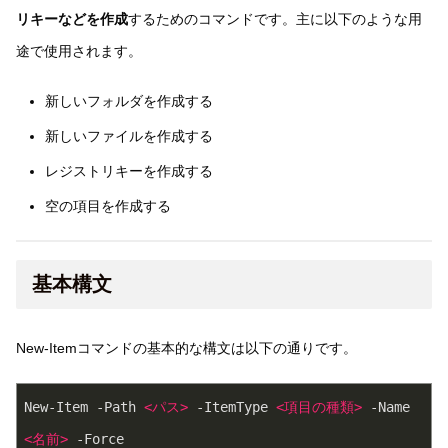
リキーなどを作成
するためのコマンドです。主に以下のような用
途で使用されます。
新しいフォルダを作成する
新しいファイルを作成する
レジストリキーを作成する
空の項目を作成する
基本構文
New-Itemコマンドの基本的な構文は以下の通りです。
New-Item -Path 
<
パス
>
 -ItemType 
<
項目の種類
>
 -Name 
<
名前
>
 -Force