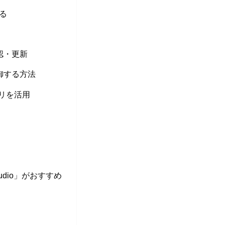
する
認・更新
御する方法
プリを活用
udio」がおすすめ