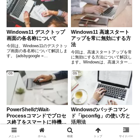
Windows11 デスクトップ
Windows11 高速スタート
画面の各名称について
アップを常に無効にする方
法
今回は、Windows11のデスクトッ
プ画面の各名称について解説しま
今回は、高速スタートアップを常
す。 (adsbygoogle =
に無効にする方法について解説し
window.adsbygoogle ||
ます。Windowsは、高速スタート
[]).push({});① Windows11 デスク
アップというWindowsの起動時間
トップアイコンを配置し、ファイ
を短縮するための機能が標準で有
OS
OS
ルやフ
効になっています。シャットダウ
ン時に、システムの状態を一時的
に保存しておき、次
PowerShellのWait-
Windowsのバッチコマン
Processコマンドでプロセ
ド「ipconfig」の使い方と
ス終了をスマートに待機！
活用法
使い方と実例を詳しく解説
PowerShellを使ってスクリプトを
Windowsのネットワーク設定を確
自動化するとき、特定のプロセス
認したり、トラブルシューティン
メニュー
ホーム
検索
トップ
サイドバー
の終了を待ってから次の処理に進
グを行ったりする際に便利なのが