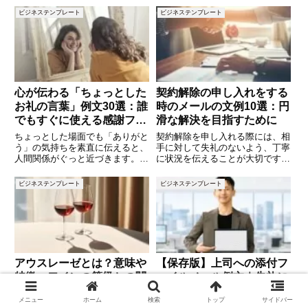
この概念ですが、具体的に何を意
りませんが、相手や状況によって
ビジネステンプレート
ビジネステンプレート
味し、どのような目的で実施され
は敬語表現に言い換えることで、
るのか、理解している人は意外に
より丁寧で好印象なコミュニケー
少ないかもしれません。本記事で
ションを図ることができます。こ
は
心が伝わる「ちょっとした
契約解除の申し入れをする
お礼の言葉」例文30選：誰
時のメールの文例10選：円
でもすぐに使える感謝フレ
滑な解決を目指すために
ーズ集
ちょっとした場面でも「ありがと
契約解除を申し入れる際には、相
う」の気持ちを素直に伝えると、
手に対して失礼のないよう、丁寧
人間関係がぐっと近づきます。短
に状況を伝えることが大切です。
いフレーズでも、相手に与える印
しかし、どのような言葉で伝える
象は思いのほか大きいものです。
べきか悩むこともあるでしょう。
ビジネステンプレート
ビジネステンプレート
本記事では、日常生活やビジネス
この記事では、契約解除を申し入
シーンで使える「ちょっとしたお
れる際に使えるメールの文例を
礼の言葉」の例文を30個ご紹介
10個ご紹介します。円滑な解決
を
アウスレーゼとは？意味や
【保存版】上司への添付フ
特徴、ワインの等級との関
ァイルメール例文｜失礼に
係を解説
ならない書き方と注意点を
メニュー
ホーム
検索
トップ
サイドバー
徹底解説
ワインに詳しい人なら一度は耳に
リード文仕事で資料や報告書を上