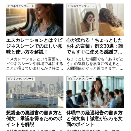
ビジネステンプレート
ビジネステンプレート
エスカレーションとは？ビ
心が伝わる「ちょっとした
ジネスシーンでの正しい意
お礼の言葉」例文30選：誰
味と使い方を解説！
でもすぐに使える感謝フレ
ーズ集
エスカレーションという言葉を、
ちょっとした場面でも「ありがと
ビジネスシーンや職場で耳にする
う」の気持ちを素直に伝えると、
ことが増えていませんか？特に問
人間関係がぐっと近づきます。短
題が発生した際や、対応が難しい
いフレーズでも、相手に与える印
状況で使われることが多いこの言
象は思いのほか大きいものです。
ビジネステンプレート
ビジネステンプレート
葉ですが、具体的にどのような意
本記事では、日常生活やビジネス
味や場面で使うのか、正しく理解
シーンで使える「ちょっとしたお
している人は意外と少ないかもし
礼の言葉」の例文を30個ご紹介
懇親会の稟議書の書き方と
休職中の経過報告の書き方
例文：承認を得るためのポ
と例文集｜誠意が伝わる文
イントを解説
面のポイント