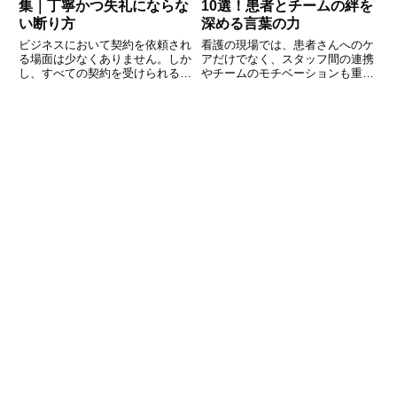
集｜丁寧かつ失礼にならな
10選！患者とチームの絆を
い断り方
深める言葉の力
ビジネスにおいて契約を依頼され
看護の現場では、患者さんへのケ
る場面は少なくありません。しか
アだけでなく、スタッフ間の連携
し、すべての契約を受けられるわ
やチームのモチベーションも重要
けではなく、条件が合わない場合
です。そんな時、心に響くスロー
や自社の方針にそぐわない場合、
ガンは、目指す方向性を示し、士
丁寧にお断りする必要がありま
気を高める力となります。この記
す。その際に気をつけたいのは、
事では、看護の現場で活用できる
相手との関係を悪化させないこと
スローガンの例を10個ご紹介し
で