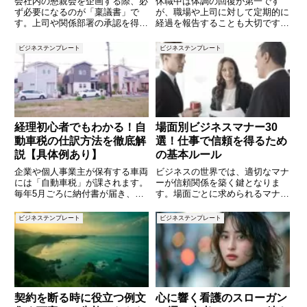
会社内の懇親会を企画する際、必
休職中は体調の回復が第一です
ず必要になるのが「稟議書」で
が、職場や上司に対して定期的に
す。上司や関係部署の承認を得る
経過を報告することも大切です。
ためには、目的や費用、参加者な
復帰の見通しや現在の状況を共有
どを明確に記載した稟議書を提出
することで、職場は業務調整やサ
ビジネステンプレート
ビジネステンプレート
しなければなりません。この記事
ポートをしやすくなります。一方
では、懇親会における稟議書の基
で、報告内容に悩んで「どのくら
本構成から、実際に使える例文、
い詳しく書けばいいのか」「正直
注
に
経理初心者でもわかる！自
場面別ビジネスマナー30
動車税の仕訳方法を徹底解
選！仕事で信頼を得るため
説【具体例あり】
の基本ルール
企業や個人事業主が保有する車両
ビジネスの世界では、適切なマナ
には「自動車税」が課されます。
ーが信頼関係を築く鍵となりま
毎年5月ごろに納付書が届き、会
す。場面ごとに求められるマナー
計処理が必要となりますが、仕訳
を理解し、実践することで、より
方法に迷う方も多いのではないで
円滑なコミュニケーションが可能
ビジネステンプレート
ビジネステンプレート
しょうか？本記事では、自動車税
になります。本記事では、ビジネ
の基礎知識から、仕訳方法、実務
スシーンごとに押さえておきたい
でよくあるケース、間違えやすい
マナーを30個紹介します。基本
か
契約を断る時に役立つ例文
心に響く看護のスローガン