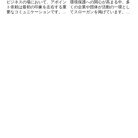
える完全ガイド
ビジネスの場において、アポイン
環境保護への関心が高まる中、多
ト依頼は最初の印象を左右する重
くの企業や団体が活動の一環とし
要なコミュニケーションです。依
てスローガンを掲げています。短
頼の仕方ひとつで「丁寧な人」
い言葉ながら、その背後には強い
「信頼できそうな会社」という印
メッセージが込められており、意
象を与えることもあれば、逆に
識を変えるきっかけになることも
「配慮が足りない」「強引だ」と
しばしばです。この記事では、環
受け取られてしまうこともありま
境に関するスローガンの例を10
す。