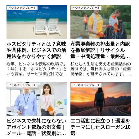
に案内すれば良いか迷うこともあ
は、ビジネスシーンやマーケティ
ります。この記事では、振込のご
ングの場面で使われることが増え
ビジネステンプレート
ビジネステンプレート
案内に使える文例を10個ご紹介
ていますが、正確な意味や適切な
します。相手にわかりやすく、ス
使い方を理解している人は意外と
ムーズに振込を行ってもらうため
少ないかもしれません。本記事で
は、
ホスピタリティとは？意味
産業廃棄物の排出量と内訳
や具体例、ビジネスでの活
を徹底解説｜リサイクル
用法をわかりやすく解説
量・中間処理量・最終処分
量の現状とは
近年、ビジネスや接客の現場でよ
私たちの生活を支える産業活動の
く耳にする「ホスピタリティ」と
裏側では、毎日膨大な量の「産業
いう言葉。サービス業だけでな
廃棄物」が排出されています。こ
く、あらゆる業種で重要視される
れらの廃棄物は、再利用されるも
この概念は、単なるおもてなしを
のもあれば、最終的に埋め立てら
ビジネステンプレート
ビジネステンプレート
超えた深い意味を持っています。
れるものもあります。近年はリサ
では、ホスピタリティとは具体的
イクルの促進や処理技術の進歩に
にどのような意味なのでしょう
より、廃棄物の削減や再資源化が
か？
ビジネスで失礼にならない
エコ活動に役立つ！環境を
アポイント依頼の例文集｜
テーマにしたスローガン10
メール・電話・状況別に使
選