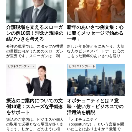
介護現場を支えるスローガ
新年のあいさつ例文集：心
ンの例10選！理念と現場の
に響くメッセージで始める
結びつきを考える
一年」
介護の現場では、スタッフが共通
新しい年を迎えるにあたり、大切
の目標に向かうためのスローガン
な人やビジネスパートナーに心の
が重要です。スローガンは、利用
こもった新年のあいさつを送りた
者やその家族に対する信頼感を生
いものです。この記事では、様々
むだけでなく、スタッフの士気を
なシチュエーションに対応できる
ビジネステンプレート
ビジネステンプレート
高める力も持っています。この記
新年のあいさつ例文を厳選してご
事では、介護現場に適したスロー
紹介します。友人、家族、同僚、
ガンの例を10個ご紹介するとと
取引先に向けて、感謝や希望を伝
振込のご案内についての文
オポチュニティとは？意
例10選：スムーズな手続き
味・使い方・ビジネスでの
をサポート
活用法を解説
振込のご案内は、ビジネスや個人
「オポチュニティ
の取引で必要となる場面が多くあ
（opportunity）」という言葉を聞
ります。しかし、どのように相手
いたことはありますか？最近で