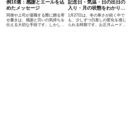
例10選：感謝とエールを込
記念日・気温・日の出日の
めたメッセージ
入り・月の状態をわかりや
すく解説
同僚や上司が退職する際に贈る寄
1月27日は、冬の寒さが続く中で
せ書きは、感謝と労いの気持ちを
も、少しずつ日差しの変化を感じ
伝える大切な手段です。しかし、
られる時期です。お正月ムードが
どのような言葉を選べば良いのか
完全に落ち着き、日常のリズムに
迷うこともあるでしょう。この記
戻るこの頃は、暦や自然の動きを
事では、退職する方に贈る寄せ書
意識することで、毎日の過ごし方
きの文例を10個ご紹介します。
に小さな気づきが生まれます。こ
心のこもったメッセージで、これ
の記事では、1月27日は何の