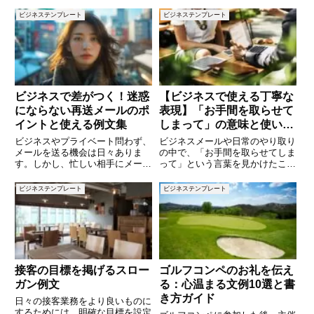
ビジネステンプレート
ビジネステンプレート
ビジネスで差がつく！迷惑
【ビジネスで使える丁寧な
にならない再送メールのポ
表現】「お手間を取らせて
イントと使える例文集
しまって」の意味と使い
方・例文集
ビジネスやプライベート問わず、
ビジネスメールや日常のやり取り
メールを送る機会は日々ありま
の中で、「お手間を取らせてしま
す。しかし、忙しい相手にメール
って」という言葉を見かけたこと
を送ったまま、なかなか返信が来
はありませんか？一見して丁寧な
ないことも少なくありません。そ
印象を与えるこの表現は、相手に
ビジネステンプレート
ビジネステンプレート
んなとき、「催促」するようで気
対して配慮の気持ちを伝える便利
が引けつつも、用件を前に進める
なフレーズです。しかし、正しく
ためには再度連絡を入れる必要が
使わなければ、相手に違和感を与
出
接客の目標を掲げるスロー
ゴルフコンペのお礼を伝え
ガン例文
る：心温まる文例10選と書
き方ガイド
日々の接客業務をより良いものに
するためには、明確な目標を設定