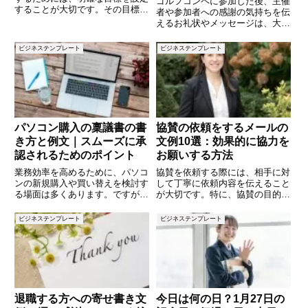
ゴルフコンペに参加した後、主催
することが大切です。その目標を
者や参加者への感謝の気持ちを伝
簡潔に表現するスローガンは、チ
えるお礼状やメッセージは、大切
ームの意識を統一し、日々の行動
なマナーの一つです。適切な言葉
指針となります。この記事では、
を選び、丁寧に気持ちを伝えるこ
ビジネステンプレート
ビジネステンプレート
接客の目標に活用できるスローガ
とで、より良い人間関係を築くこ
ンの例を20個紹介し、その活用
とができます。本記事では、お礼
の文例を10個ご紹介するととも
パソコン購入の稟議書の書
協賛の依頼をするメールの
き方と例文｜スムーズに承
文例10選：効果的に協力を
認されるためのポイント
お願いする方法
業務効率を高めるために、パソコ
協賛を依頼する際には、相手に対
ンの新規購入や買い替えを検討す
して丁寧に依頼内容を伝えること
る場面は多くあります。ですが、
が大切です。特に、協賛の目的や
会社の備品購入には稟議書を提出
メリット、依頼内容を具体的に伝
して承認を得る必要があります。
えることで、相手も快く協力しや
ビジネステンプレート
ビジネステンプレート
特にパソコンは単価も高く、慎重
すくなります。この記事では、協
な審査が求められるため、説得力
賛の依頼をする際に使えるメール
のある稟議書の作成が重要です。
の文例を10個ご紹介します。分
退職する方への寄せ書き文
今日は何の日？1月27日の