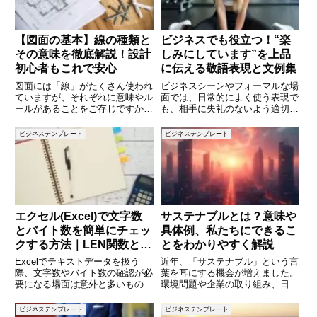
【図面の基本】線の種類と
ビジネスでも役立つ！“楽
その意味を徹底解説！設計
しみにしています”を上品
初心者もこれで安心
に伝える敬語表現と文例集
図面には「線」がたくさん使われ
ビジネスシーンやフォーマルな場
ていますが、それぞれに意味やル
面では、日常的によく使う表現で
ールがあることをご存じですか？
も、相手に失礼のないよう適切な
たとえば、実線と破線ではまった
言葉遣いを選ぶ必要があります。
く違う情報を示していますし、線
なかでも「楽しみにしています」
ビジネステンプレート
ビジネステンプレート
の太さや種類が違うだけで読み取
というフレーズは、上司や取引先
り方が変わってしまうこともあり
に対して使いたいとき、そのまま
ます。このブログでは、建築図面
ではカジュアルすぎる印象を与え
エクセル(Excel)で文字数
サステナブルとは？意味や
とバイト数を簡単にチェッ
具体例、私たちにできるこ
クする方法｜LEN関数と
とをわかりやすく解説
LENB関数の使い方を解説
Excelでテキストデータを扱う
近年、「サステナブル」という言
際、文字数やバイト数の確認が必
葉を耳にする機会が増えました。
要になる場面は意外と多いもので
環境問題や企業の取り組み、日常
す。たとえば、CSV形式で出力
生活の中でも「サステナブルな選
するデータのバイト数を制限した
択」が求められています。しか
ビジネステンプレート
ビジネステンプレート