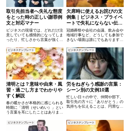
取引先担当者へ失礼な態度
欠席時に使えるお詫びの文
をとった時の正しい謝罪例
例集｜ビジネス・プライベ
文と対応マナー
ートで失礼にならない伝え
方
ビジネスの現場では、どれだけ注
冠婚葬祭や会社の会議、飲み会や
意していても感情的になってしま
地域行事など、どうしても参加で
ったり、忙しさから言葉が強くな
きない場面は誰にでもあります。
ってしまったりすることがありま
そんなときに大切なのは「欠席す
す。特に取引先担当者に対して失
ること自体」ではなく「どのよう
ビジネステンプレート
ビジネステンプレート
礼な態度をとってしまった場合、
にお詫びし、相手に配慮を伝える
そのまま放置すると信頼関係の悪
か」です。お詫びの言葉ひとつ
化や取引停止といった深刻な結果
で、相手に与える印象や信頼関係
は
清明とは？意味や由来・風
労をねぎらう感謝の言葉：
習・過ごし方までわかりや
シーン別の文例10選
すく解説
忙しい日々の中で、仲間や部下、
取引先の方々に「ありがとう」の
春の暖かさが本格的に感じられる
気持ちを伝えることは、円滑な関
時期に「清明（せいめい）」とい
係を築くために欠かせません。特
う言葉を耳にしたことはありませ
に、相手の労をねぎらう言葉は感
んか。清明は、日本の暦の中でも
謝の気持ちを伝えるだけでなく、
自然の変化を感じられる大切な節
ビジネステンプレート
ビジネステンプレート
モチベーションの向上にもつなが
目のひとつです。桜が咲き、空気
ります。しかし、適切な表現や場
が澄み渡るこの時期は、心も体も