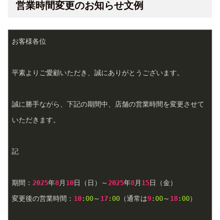
営業時間変更のお知らせ文例
お客様各位
平素よりご愛顧いただき、誠にありがとうございます。
誠に勝手ながら、下記の期間中、店舗の営業時間を変更させて
いただきます。
記
期間：
2025
年
8
月
10
日（日）～
2025
年
8
月
15
日（金）  
変更後の営業時間：
10
:00
～
17
:00
（通常は
9
:00
～
18
:00
）