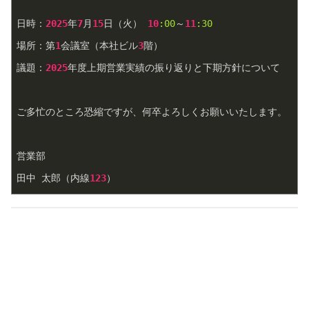
日時：
2025
年
7
月
15
日（火） 
10
:00
～
11
:30
場所：第
1
会議室（本社ビル
3
階）  
議題：
2025
年度上期営業実績の振り返りと下期方針について
ご多忙のところ恐縮ですが、何卒よろしくお願いいたします。
営業部  
田中 太郎（内線
123
）