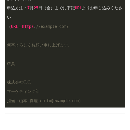
申込方法：
7
月
25
日（金）までに下記
URL
よりお申し込みくださ
い  
（
URL
：
https
:
//example.com）
何卒よろしくお願い申し上げます。
敬具
株式会社〇〇  
マーケティング部  
担当：山本 真理（info@example.com）