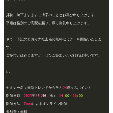
拝啓　時下ますますご清栄のこととお喜び申し上げます。  
平素は格別のご高配を賜り、厚く御礼申し上げます。
さて、下記のとおり弊社主催の無料セミナーを開催いたしま
す。  
ご多忙とは存じますが、ぜひご参加いただければ幸いです。
記
セミナー名：最新トレンドから学ぶ
DX
導入のポイント  
開催日時：
2025
年
8
月
2
日（金） 
14
:00
～
16
:00
開催方法：
Zoom
によるオンライン開催  
参加費：無料  