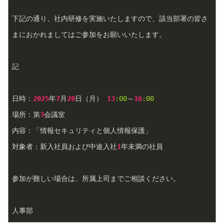
下記の通り、社内研修を実施いたしますので、該当部署の皆さ
まにおかれましてはご参加をお願いいたします。
記
日時：
2025
年
7
月
20
日（月） 
13
:00
～
16
:00
場所：第
3
会議室  
内容：「情報セキュリティと個人情報保護」  
対象者：新入社員および中途入社
1
年未満の社員
参加が難しい場合は、所属上司までご相談ください。
人事部