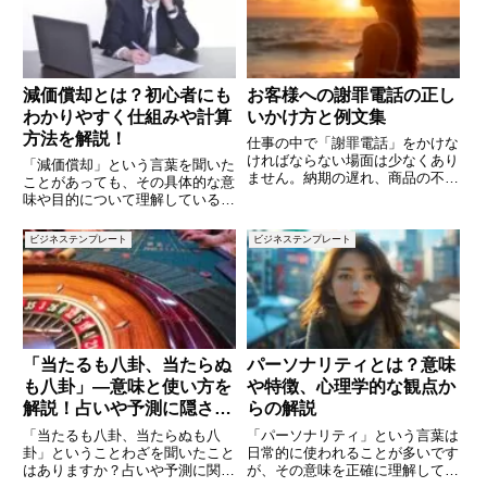
リフレッシュされるような感覚を
減価償却とは？初心者にも
お客様への謝罪電話の正し
わかりやすく仕組みや計算
いかけ方と例文集
方法を解説！
仕事の中で「謝罪電話」をかけな
ければならない場面は少なくあり
「減価償却」という言葉を聞いた
ません。納期の遅れ、商品の不具
ことがあっても、その具体的な意
合、伝達ミスなど、原因はさまざ
味や目的について理解している人
まですが、お客様に不快な思いを
は意外に少ないかもしれません。
させた以上、誠意ある対応が必要
減価償却は、企業の財務や税務に
ビジネステンプレート
ビジネステンプレート
です。特に電話での謝罪は、相手
関わる重要な概念であり、設備や
の表情が見えない分、言葉選びや
建物などの資産を長期間にわたっ
て計画的に費用計上する仕組みで
「当たるも八卦、当たらぬ
パーソナリティとは？意味
も八卦」―意味と使い方を
や特徴、心理学的な観点か
解説！占いや予測に隠され
らの解説
た深い教え
「当たるも八卦、当たらぬも八
「パーソナリティ」という言葉は
卦」ということわざを聞いたこと
日常的に使われることが多いです
はありますか？占いや予測に関す
が、その意味を正確に理解してい