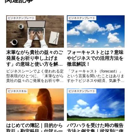
ビジネステンプレート
ビジネステンプレート
末筆ながら貴社の益々のご
フォーキャストとは？意味
発展をお祈り申し上げま
やビジネスでの活用方法を
す」の意味と使い方を解説
徹底解説！
｜ビジネスメールや挨拶文
ビジネスシーンでよく使われる定
「フォーキャスト（forecast）」
に使える例文つき
型表現のひとつに、「末筆ながら
という言葉を聞いたことはありま
貴社の益々のご発展をお祈り申し
すか？ビジネスや経済、気象予報
上げます」という一文がありま
の分野など、さまざまな場面で使
す。手紙やメールの締めくくりと
われるこの言葉は、「予測」や
ビジネススキル
ビジネステンプレート
して目にすることが多いこのフレ
「見通し」といった意味を持ちま
ーズですが、意味や使い方に自信
す。企業の売上予測や市場動向の
がないという方も多いのではない
分析、さらには日常の天気
で
はじめての簿記｜目的から
パワハラを受けた時の報告
取引・勘定科目・仕訳ルー
方法と例文集｜状況別に使