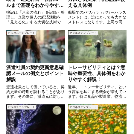
ルまで基礎をわかりやすく
える具体例
解説
簿記は「お金の流れ」を記録・整
職場でのパワハラ（パワーハラス
理し、企業や個人の経済活動を
メント）は、誰にとっても大きな
「見える化」する大切な技術で
ストレスになります。上司や同僚
す。経理や会計の仕事に就く人は
からの言動により、業務に支障が
もちろん、個人事業主や副業を始
出たり、心身の健康を損なったり
ビジネステンプレート
ビジネステンプレート
める人にとっても、簿記の知識は
するケースも少なくありません。
強い味方になります。本記事で
そんなとき、勇気を持って「報
は、簿記の基本となる「目的」
告」することが、自分を守る第一
「取引と
歩
派遣社員の契約更新意思確
トレーサビリティとは？意
認メールの例文とポイント
味や重要性、具体例をわか
解説
りやすく解説！
派遣社員として働いていると、契
近年、「トレーサビリティ」とい
約更新の時期が訪れることがあり
う言葉を耳にする機会が増えてい
ます。その際に、派遣元に対して
ます。特に食品や製造業、物流業
「契約更新の意思確認」をする必
界などでは、この概念が重要視さ
要があることもあります。更新の
れています。しかし、「トレーサ
ビジネステンプレート
ビジネステンプレート
意向を伝えるためには、丁寧で明
ビリティとは何か？」と聞かれる
確なメールが求められます。この
と、具体的な意味や仕組みがよく
記事では、派遣の契約更新の意思
わからないという方も多いのでは