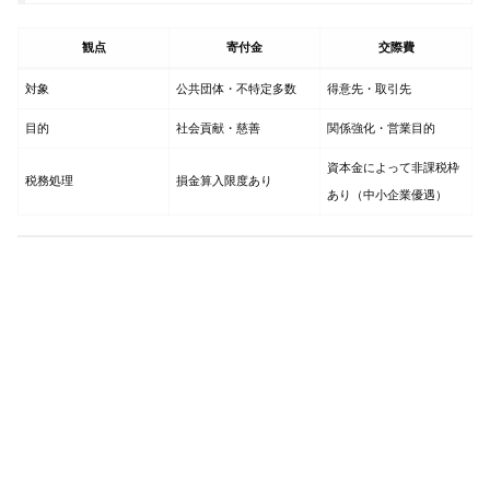
観点
寄付金
交際費
対象
公共団体・不特定多数
得意先・取引先
目的
社会貢献・慈善
関係強化・営業目的
資本金によって非課税枠
税務処理
損金算入限度あり
あり（中小企業優遇）