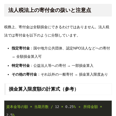
法人税法上の寄付金の扱いと注意点
税務上、寄付金は全額損金にできるわけではありません。法人税
法では寄付金を以下のように分類しています。
指定寄付金
：国や地方公共団体、認定NPO法人などへの寄付
→ 全額損金算入可
特定寄付金
：公益法人等への寄付 → 一部損金算入
その他の寄付金
：それ以外の一般寄付 → 損金算入限度あり
損金算入限度額の計算式（参考）
資本金等の額
×
当期月数
/
12
×
0.25
%
＋
所得金額
×
2.5
%