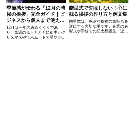
季節感が伝わる「12月の時
贈呈式で失敗しない！心に
候の挨拶」完全ガイド｜ビ
残る挨拶の作り方と例文集
ジネスから個人まで使える
贈呈式は、感謝や祝福の気持ちを
例文付き
形にする大切な場です。企業の表
12月は一年の締めくくりであ
彰式や学校での記念品贈呈、退職
り、気温の低下とともに街中がク
祝い、地域イベントでの寄贈な
リスマスや年末ムードで華やかに
ど、さまざまなシーンで「贈呈式
なる季節です。ビジネスメールや
の挨拶」が求められます。しか
手紙でも、12月ならではの季節
し、いざ挨拶を任されると「何を
感を添えた「時候の挨拶」を使う
話せばよいのか」「形式的すぎて
ことで、相手に丁寧で心のこもっ
も堅
た印象を与えることができます。
し