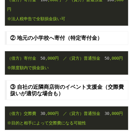
円
※法人税申告で全額損金扱い可
② 地元の小学校へ寄付（特定寄付金）
（借方）寄付金
50
,000円
／（貸方）普通預金
50
,000円
※限度額内で損金扱い
③ 自社の近隣商店街のイベント支援金（交際費
扱いが適切な場合も）
（借方）交際費
30
,000円
／（貸方）普通預金
30
,000円
※目的と相手によって交際費になる可能性