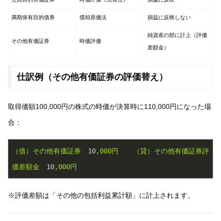
満期保有目的債券
償却原価法
損益に反映しない
純資産の部に計上（評価
その他有価証券
時価評価
差額金）
仕訳例（その他有価証券の評価替え）
取得価額100,000円の株式の時価が決算時に110,000円になった場
合：
（借）その他有価証券
10
,000円
（貸）その他有価証券評
価差額金
10
,000円
※評価差額は「その他の包括利益累計額」に計上されます。