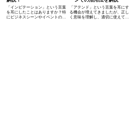
「インビテーション」という言葉
「アテンド」という言葉を耳にす
を耳にしたことはありますか？特
る機会が増えてきましたが、正し
にビジネスシーンやイベントの案
く意味を理解し、適切に使えてい
内で使われることが多いこの言葉
るでしょうか？特にビジネスシー
ですが、実際の意味や適切な使い
ンでは「アテンド」という言葉が
方を知っていますか？日本語でも
頻繁に登場し、来客対応や同行、
「招待」や「案内」として使われ
サポートなどの場面で使われま
ることが多いですが、英語として
す。しかし、使い方によっては誤
解