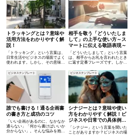
トラッキングとは？意味や
相手を敬う「どういたしま
活用方法をわかりやすく解
して」の上手な使い方～ス
説！
マートに伝える敬語表現～
「トラッキング」という言葉は、
「どういたしまして」という言葉
日常生活やビジネスの場面でよく
は、相手からお礼を言われたとき
使われます。しかし、その意味や
に返す定番フレーズです。しか
用途については分野によって異な
し、カジュアルなイメージが強い
るため、正しく理解していないと
ため、目上の人やビジネスシーン
ビジネステンプレート
ビジネステンプレート
誤解を招くこともあります。本記
では少し使いづらいと感じる方も
事では、「トラッキング」の基本
いるのではないでしょうか。本記
的な意味や、さまざまな分野での
事では、「どういたしまして」の
敬
誰でも書ける！通る企画書
シナジーとは？意味や使い
の書き方と成功のコツ
方をわかりやすく解説！ビ
ジネスや日常での具体例も
「いい企画があるのに、なかなか
紹介
通らない」「何から書けばいいか
「シナジー」という言葉を聞いた
分からない」。そんな悩みを抱え
ことがありますか？ビジネスの場