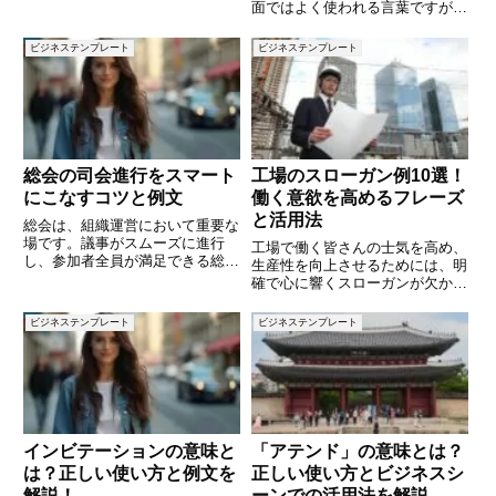
るビジネスパーソンは少なくあり
面ではよく使われる言葉ですが、
ません。実は、企画書には「伝わ
具体的な意味や使い方を理解して
る型」と「押さえるべき要素」が
いない方も多いかもしれません。
ビジネステンプレート
ビジネステンプレート
あります。本記事では、はじめて
シナジーは、簡単に言えば「相乗
の方でも書けるように、企画書の
効果」を意味します。しかし、単
なる協力とは異なり、個々の要素
総会の司会進行をスマート
工場のスローガン例10選！
にこなすコツと例文
働く意欲を高めるフレーズ
と活用法
総会は、組織運営において重要な
場です。議事がスムーズに進行
工場で働く皆さんの士気を高め、
し、参加者全員が満足できる総会
生産性を向上させるためには、明
にするためには、司会進行役の役
確で心に響くスローガンが欠かせ
割が非常に重要です。特に初めて
ません。スローガンは、従業員の
司会を務める方にとっては、どの
目標意識を共有し、チームとして
ビジネステンプレート
ビジネステンプレート
ように進めるべきか、どのような
一体感を持つための大切なツール
言葉を使えば良いのか悩むことも
です。本記事では、工場に適した
多
スローガンの例を10個紹介し、
インビテーションの意味と
「アテンド」の意味とは？
は？正しい使い方と例文を
正しい使い方とビジネスシ
解説！
ーンでの活用法を解説