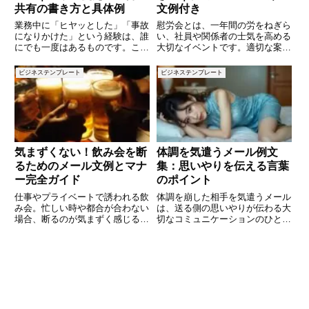
共有の書き方と具体例
文例付き
業務中に「ヒヤッとした」「事故
慰労会とは、一年間の労をねぎら
になりかけた」という経験は、誰
い、社員や関係者の士気を高める
にでも一度はあるものです。こう
大切なイベントです。適切な案内
した出来事を適切に記録し、共有
文を作成することで、参加者に好
することは、重大事故を未然に防
印象を与え、スムーズな運営につ
ビジネステンプレート
ビジネステンプレート
ぐために非常に重要です。しか
なげることができます。本記事で
し、「どのように書けばよいかわ
は、慰労会の案内文の基本構成や
からない」「例文が知りたい」と
書き方のポイントを解説し、社内
悩
気まずくない！飲み会を断
体調を気遣うメール例文
るためのメール文例とマナ
集：思いやりを伝える言葉
ー完全ガイド
のポイント
仕事やプライベートで誘われる飲
体調を崩した相手を気遣うメール
み会。忙しい時や都合が合わない
は、送る側の思いやりが伝わる大
場合、断るのが気まずく感じるこ
切なコミュニケーションのひとつ
ともあるのではないでしょうか。
です。適切な言葉を選ぶことで、
本記事では、相手に失礼のないよ
相手に安心感や励ましを届けるこ
うに上手に断るメールの書き方
とができます。この記事では、具
と、気を付けたいポイントを解説
体的な例文を通じて、体調を気遣
します。忙しい現代人に役立つ文
うメールの書き方のポイントや注
例