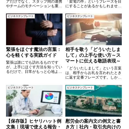
アだけでなく、スタッフ間の連携
「架電の件」というフレーズを目
やチームのモチベーションも重要
にすることがあるかもしれませ
です。そんな時、心に響くスロー
ん。この表現は、特に電話での連
ガンは、目指す方向性を示し、士
絡や確認が必要な際に用いられる
ビジネステンプレート
ビジネステンプレート
気を高める力となります。この記
言葉ですが、具体的にどのような
事では、看護の現場で活用できる
場面で適切に使えるのか理解して
スローガンの例を10個ご紹介し
いますか？この記事では、「架電
の件
緊張をほぐす魔法の言葉：
相手を敬う「どういたしま
心を軽くする実践ガイド
して」の上手な使い方～ス
マートに伝える敬語表現～
緊張は誰にでも訪れるものです
が、上手にほぐす方法を知ってい
「どういたしまして」という言葉
るだけで、日常がもっと心地よく
は、相手からお礼を言われたとき
なります。本記事では、緊張を和
に返す定番フレーズです。しか
らげるための「言葉」に注目し、
し、カジュアルなイメージが強い
その効果や活用法を詳しく解説し
ため、目上の人やビジネスシーン
ビジネステンプレート
ビジネステンプレート
ます。言葉の力で心を穏やかにす
では少し使いづらいと感じる方も
るコツを身につけましょう。 (a
いるのではないでしょうか。本記
事では、「どういたしまして」の
敬
【保存版】ヒヤリハット例
慰労会の案内文の例文と書
文集｜現場で使える報告・
き方｜社内・取引先向けの