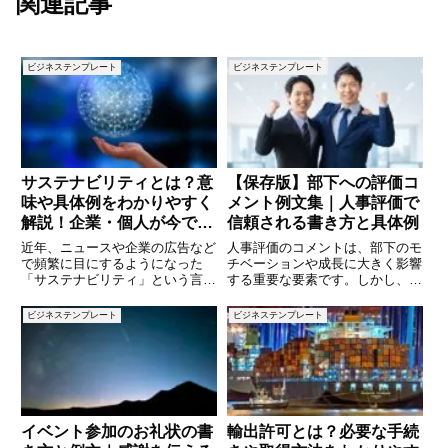
関連記事
ビジネステンプレート
ビジネステンプレート
サステナビリティとは？意
【保存版】部下への評価コ
味や具体例をわかりやすく
メント例文集｜人事評価で
解説！企業・個人が今でき
信頼される書き方と具体例
る取り組み
近年、ニュースや企業の広告など
人事評価のコメントは、部下のモ
で頻繁に目にするようになった
チベーションや成長に大きく影響
「サステナビリティ」という言
する重要な要素です。しかし、
葉。持続可能な社会の実現を目指
「何を書けばよいかわからない」
す考え方として、企業活動だけで
「厳しすぎると関係が悪くなるの
ビジネステンプレート
ビジネステンプレート
なく、私たちの日常生活にも深く
では」と悩む方も多いのではない
関わっています。では、サステナ
でしょうか。評価コメントは単な
ビリティとは具体的に何を指すの
る結果の伝達ではなく、部下の努
でし
力
イベント参加のお礼状の書
輸出許可とは？必要な手続