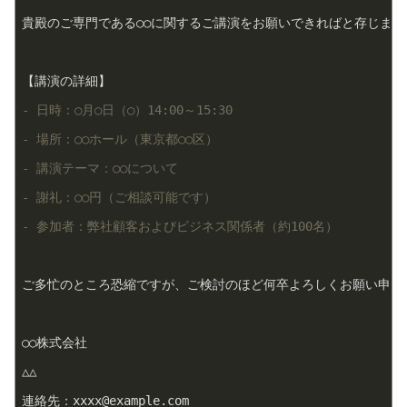
貴殿のご専門である○○に関するご講演をお願いできればと存じます。
- 日時：○月○日（○）14:00～15:30
- 場所：○○ホール（東京都○○区）
- 講演テーマ：○○について
- 謝礼：○○円（ご相談可能です）
- 参加者：弊社顧客およびビジネス関係者（約100名）
ご多忙のところ恐縮ですが、ご検討のほど何卒よろしくお願い申し上
○○株式会社

△△

連絡先：xxxx@example.com