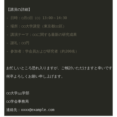
- 日時：○月○日（○）13:00～14:30
- 場所：○○大学講堂（東京都○○区）
- 講演テーマ：○○に関する最新の研究成果
- 謝礼：○○円
- 参加者：学会員および研究者（約200名）
お忙しいところ恐れ入りますが、ご検討いただけますと幸いです。

何卒よろしくお願い申し上げます。

○○大学△△学部

○○学会事務局

連絡先：xxxx@example.com