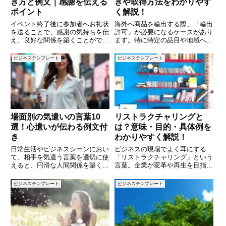
き方と例文｜感謝を伝える
きや取得方法をわかりやす
ポイント
く解説！
イベント終了後に参加者へお礼状
海外へ商品を輸出する際、「輸出
を送ることで、感謝の気持ちを伝
許可」が必要になるケースがあり
え、良好な関係を築くことができ
ます。特に特定の品目や地域への
ます。ビジネスの場でも、社内外
輸出は、法律で規制されているた
のイベント後にお礼のメッセージ
め、許可がなければ取引できませ
ビジネステンプレート
ビジネステンプレート
を送るのは重要なマナーの一つで
ん。しかし、輸出許可の取得手順
す。しかし、「どのように書けば
や必要な書類について詳しく知っ
よいかわからない」「形式や言葉
ている方は意外と少ないのではな
場面別の気遣いの言葉10
リストラクチャリングと
選！心遣いが伝わる例文付
は？意味・目的・具体例を
き
わかりやすく解説！
日常生活やビジネスシーンにおい
ビジネスの現場でよく耳にする
て、相手を気遣う言葉を適切に使
「リストラクチャリング」という
えると、円滑な人間関係を築くこ
言葉。企業が変革や再生を目指す
とができます。 しかし、「どの
際に重要な戦略として用いられる
ような言葉を使えば良いのか分か
この概念ですが、具体的に何を意
ビジネステンプレート
ビジネステンプレート
らない」「もっと自然に気遣いを
味し、どのような目的で実施され
伝えたい」と感じることはありま
るのか、理解している人は意外に
せんか？本記事では、ビジネスや
少ないかもしれません。本記事で
は