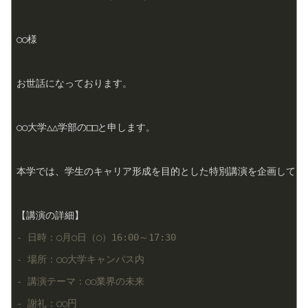
○○様

お世話になっております。

○○大学△△学部の□□と申します。

本学では、学生のキャリア形成を目的とした特別講演を企画しており
- 日時：○月○日（○）16:00～17:30
- 場所：○○大学キャンパス内
- 講演テーマ：○○業界の未来
- 謝礼：○○円