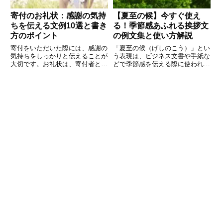
寄付のお礼状：感謝の気持
【夏至の候】今すぐ使え
ちを伝える文例10選と書き
る！季節感あふれる挨拶文
方のポイント
の例文集と使い方解説
寄付をいただいた際には、感謝の
「夏至の候（げしのこう）」とい
気持ちをしっかりと伝えることが
う表現は、ビジネス文書や手紙な
大切です。お礼状は、寄付者との
どで季節感を伝える際に使われる
信頼関係を築く第一歩であり、次
時候の挨拶の一つです。特に6月
の協力をお願いする際の重要なき
下旬、昼が最も長くなる「夏至」
っかけとなります。本記事では、
の時期にぴったりの言葉で、相手
寄付のお礼状を書く際のポイント
への気遣いや日本ならではの四季
や注意点、すぐに使える文例を1
の移ろいを表現できます。しかし