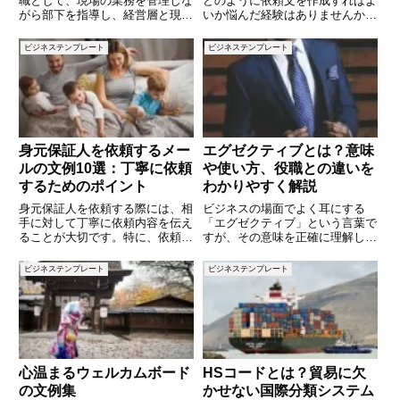
職として、現場の業務を管理しな
どのように依頼文を作成すればよ
がら部下を指導し、経営層と現場
いか悩んだ経験はありませんか。
の橋渡しをする重要なポジション
依頼の文面ひとつで、相手に与え
です。プレイヤーからマネージャ
る印象や広告掲載の可否が変わる
ビジネステンプレート
ビジネステンプレート
ーに転換する立場として、求めら
ことも少なくありません。ビジネ
れるスキルや責任も大きく変わり
スシーンでは、簡潔かつ丁寧に要
ます。この記事では、「課長の責
点を伝えることが求められます。
身元保証人を依頼するメー
エグゼクティブとは？意味
ルの文例10選：丁寧に依頼
や使い方、役職との違いを
するためのポイント
わかりやすく解説
身元保証人を依頼する際には、相
ビジネスの場面でよく耳にする
手に対して丁寧に依頼内容を伝え
「エグゼクティブ」という言葉で
ることが大切です。特に、依頼の
すが、その意味を正確に理解して
目的や保証期間、必要な手続きに
いるでしょうか？「エグゼクティ
ついて明確に伝えることで、相手
ブ」という言葉は、一般的には企
ビジネステンプレート
ビジネステンプレート
もスムーズに対応しやすくなりま
業の経営層や管理職を指すことが
す。この記事では、身元保証人を
多いですが、実際にはさまざまな
依頼する際に使えるメールの文例
場面で使われる言葉です。本記事
で
心温まるウェルカムボード
HSコードとは？貿易に欠
の文例集
かせない国際分類システム