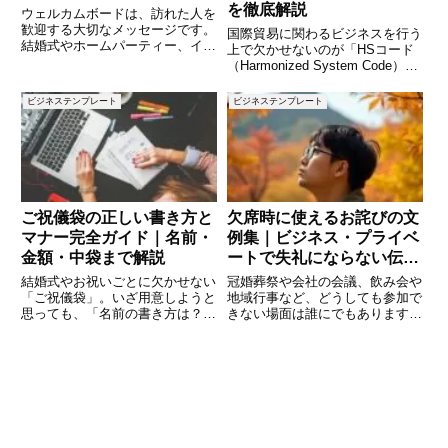
を徹底解説
ウェルカムボードは、訪れた人を
歓迎する大切なメッセージです。
国際貿易に関わるビジネスを行う
結婚式やホームパーティー、イベ
上で欠かせないのが「HSコード
ントなど、さまざまなシーンで使
（Harmonized System Code）」
われます。本記事では、シチュエ
です。HSコードは、輸出入する
ーションに合わせて使えるウェル
商品の種類を識別するための国際
ビジネステンプレート
ビジネステンプレート
カムボードの文例を紹介します。
的な分類コードで、関税計算や輸
心を込めてゲストを迎えるための
出入手続きにおいて重要な役割を
果たします
ご祝儀袋の正しい書き方と
欠席時に使えるお詫びの文
マナー完全ガイド｜名前・
例集｜ビジネス・プライベ
金額・中袋まで解説
ートで失礼にならない伝え
方
結婚式やお祝いごとに欠かせない
冠婚葬祭や会社の会議、飲み会や
「ご祝儀袋」。いざ用意しようと
地域行事など、どうしても参加で
思っても、「名前の書き方は？」
きない場面は誰にでもあります。
「中袋は何を書くの？」「ボール
そんなときに大切なのは「欠席す
ペンでいいの？」といった疑問が
ること自体」ではなく「どのよう
多くあります。間違った書き方を
にお詫びし、相手に配慮を伝える
してしまうと、相手に失礼になる
か」です。お詫びの言葉ひとつ
可能性も。この記事では、ご祝儀
で、相手に与える印象や信頼関係
は