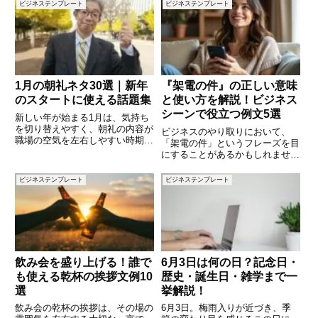
負担を感じさせてしまうことも。
ビジネステンプレート
ビジネステンプレート
ネスシーンで使える褒め言葉の例
適切で丁寧な言葉を選び、相手の
文を10個ご紹介します。シンプ
気持ちに配慮した表現を使えば、
良好なコミュニケーションにつな
1月の朝礼ネタ30選｜新年
『架電の件』の正しい意味
のスタートに使える話題集
と使い方を解説！ビジネス
シーンで役立つ例文5選
新しい年が始まる1月は、気持ち
を切り替えやすく、朝礼の内容が
ビジネスのやり取りにおいて、
職場の空気を左右しやすい時期で
「架電の件」というフレーズを目
す。一方で、「何を話せばいいか
にすることがあるかもしれませ
わからない」「毎朝ネタを考える
ん。この表現は、特に電話での連
のが大変」と感じる方も多いので
絡や確認が必要な際に用いられる
ビジネステンプレート
ビジネステンプレート
はないでしょうか。1月の朝礼で
言葉ですが、具体的にどのような
は、新年・目標・健康・季節行事
場面で適切に使えるのか理解して
いますか？この記事では、「架電
の件
飲み会を盛り上げる！誰で
6月3日は何の日？記念日・
も使える乾杯の挨拶文例10
歴史・誕生日・雑学まで一
選
挙解説！
飲み会の乾杯の挨拶は、その場の
6月3日。梅雨入りが近づき、季