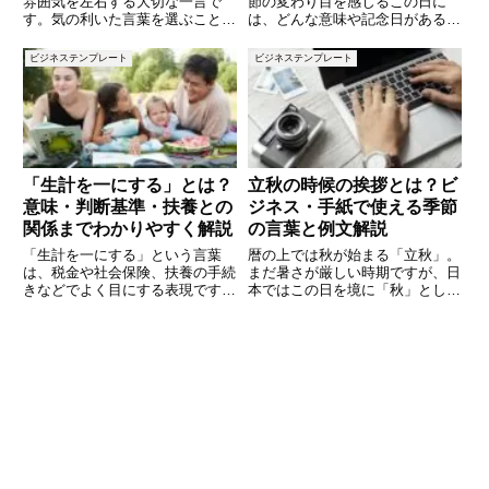
雰囲気を左右する大切な一言で
節の変わり目を感じるこの日に
す。気の利いた言葉を選ぶこと
は、どんな意味や記念日があるの
で、会場全体が和やかになり、楽
でしょうか。日常の中では見過ご
しい時間が始まります。しかし、
してしまいがちな日付にも、実は
ビジネステンプレート
ビジネステンプレート
どんな言葉を選べば良いか悩む方
さまざまな出来事や記念日が詰ま
も多いのではないでしょうか。本
っています。今回は、6月3日に
記事では、飲み会のシーン別に使
まつわる「今日は何の日？」をテ
える
ー
「生計を一にする」とは？
立秋の時候の挨拶とは？ビ
意味・判断基準・扶養との
ジネス・手紙で使える季節
関係までわかりやすく解説
の言葉と例文解説
「生計を一にする」という言葉
暦の上では秋が始まる「立秋」。
は、税金や社会保険、扶養の手続
まだ暑さが厳しい時期ですが、日
きなどでよく目にする表現です。
本ではこの日を境に「秋」として
しかし、実際にどのような状態を
季節の移ろいを感じるようになり
指すのか、同居していれば該当す
ます。ビジネス文書や手紙では
るのか、仕送りはどう扱われるの
「立秋の候」や「残暑お見舞い申
かなど、細かい部分がわかりにく
し上げます」などの挨拶文を使う
いと感じている方も多いのではな
ことで、季節感と丁寧な気遣いを
い
伝