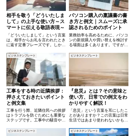
相手を敬う「どういたしま
パソコン購入の稟議書の書
して」の上手な使い方～ス
き方と例文｜スムーズに承
マートに伝える敬語表現～
認されるためのポイント
「どういたしまして」という言葉
業務効率を高めるために、パソコ
は、相手からお礼を言われたとき
ンの新規購入や買い替えを検討す
に返す定番フレーズです。しか
る場面は多くあります。ですが、
し、カジュアルなイメージが強い
会社の備品購入には稟議書を提出
ため、目上の人やビジネスシーン
して承認を得る必要があります。
ビジネステンプレート
ビジネステンプレート
では少し使いづらいと感じる方も
特にパソコンは単価も高く、慎重
いるのではないでしょうか。本記
な審査が求められるため、説得力
事では、「どういたしまして」の
のある稟議書の作成が重要です。
敬
工事をする時の近隣挨拶：
『息災』とは？その意味と
押さえておきたいポイント
使い方、日常での例文をわ
と例文集
かりやすく解説！
工事を行う際、近隣住民への挨拶
「息災」という言葉を耳にしたこ
はトラブルを防ぐためにも重要な
とがありますか？この言葉は日常
ステップです。工事中の騒音や不
生活ではあまり使われないかもし
便は予想以上に周囲へ影響を与え
れませんが、挨拶や手紙などフォ
ることがあります。丁寧な挨拶と
ーマルな場面で使われることがあ
ビジネステンプレート
ビジネステンプレート
情報共有を行うことで、良好なご
ります。「息災」とは何を意味す