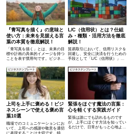
近所関係を維持するだけでなく、
るのか、どのように使うべきかを
思わぬ問題を未然に防ぐことがで
正しく理解することで、あなたの
『青写真を描く』の意味と
L/C（信用状）とは？仕組
使い方：未来を見据える言
み・種類・活用方法を徹底
葉の本質を徹底解説！
解説！
「青写真を描く」とは、未来の目
貿易取引において、信用リスクを
標や計画の具体的イメージを持つ
回避し、安全に決済を行うための
ことを表す慣用句です。ビジネス
手段として「L/C（信用状）」が
から日常生活、さらには個人の夢
活用されます。L/Cは輸出者と輸
やキャリアプランにいたるまで、
入者の間の信頼関係を補完し、取
ビジネステンプレート
ビジネステンプレート
「青写真を描く」行為は私たちの
引のスムーズな進行を支える重要
人生を大きく左右する大切なステ
な決済手段です。しかし、具体的
ップとなります。本記事では、こ
な仕組みや種類について理解
上司を上手に褒める！ビジ
緊張をほぐす魔法の言葉：
ネスシーンで使える褒め言
心を軽くする実践ガイド
葉10選
緊張は誰にでも訪れるものです
が、上手にほぐす方法を知ってい
職場でのコミュニケーションにお
るだけで、日常がもっと心地よく
いて、上司への感謝や敬意を適切
なります。本記事では、緊張を和
に表現することは大切です。特