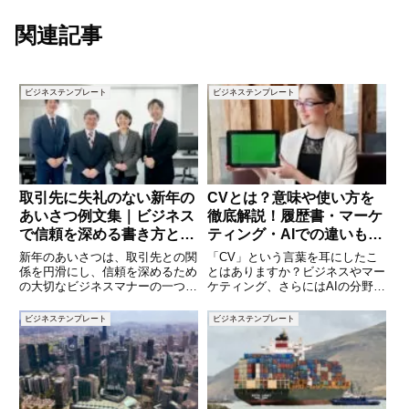
関連記事
ビジネステンプレート
ビジネステンプレート
取引先に失礼のない新年の
CVとは？意味や使い方を
あいさつ例文集｜ビジネス
徹底解説！履歴書・マーケ
で信頼を深める書き方と文
ティング・AIでの違いも紹
面のポイント
介
新年のあいさつは、取引先との関
「CV」という言葉を耳にしたこ
係を円滑にし、信頼を深めるため
とはありますか？ビジネスやマー
の大切なビジネスマナーの一つで
ケティング、さらにはAIの分野で
す。年始のメールや書面、年賀状
も使われるこの略語ですが、文脈
での一言が、その年の印象を左右
によって異なる意味を持ちます。
ビジネステンプレート
ビジネステンプレート
することも少なくありません。し
履歴書の「Curriculum Vitae（カ
かし、「どこまで丁寧に書けばい
リキュラム・ヴィタエ）」や、マ
いのか」「毎年同じ文面で問題な
ーケティング