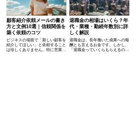
ン
顧客紹介依頼メールの書き
退職金の相場はいくら？年
方と文例10選｜信頼関係を
代・業種・勤続年数別に詳
築く依頼のコツ
しく解説
ビジネスの場面で「新しい顧客を
退職金は、長年働いた成果への報
紹介してほしい」と依頼すること
酬とも言えるお金です。しかし、
は珍しくありません。特に営業職
「退職金っていくらもらえるのが
やフリーランスにとって、紹介は
普通？」「自分の会社は少ないの
信頼の証であり、大きな成果につ
では？」と気になる方も多いので
ながるチャンスです。とはいえ
はないでしょうか。この記事で
「紹介してください」と直接お願
は、退職金の相場について、年代
いすると、相手に負担をかけてし
別・業種別・勤続年数別に詳しく
ま
解