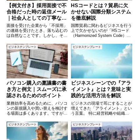
【例文付き】採用面接で不
HSコードとは？貿易に欠
合格だった時の返信メール
かせない国際分類システム
｜社会人としての丁寧な対
を徹底解説
応術
面接を受けた企業から「不採用」
国際貿易に関わるビジネスを行う
の連絡を受けたとき、落ち込むの
上で欠かせないのが「HSコード
は自然なことです。しかし、そこ
（Harmonized System Code）」
で終わらず、丁寧に返信メールを
です。HSコードは、輸出入する
送ることで、あなたの印象は大き
商品の種類を識別するための国際
ビジネステンプレート
ビジネステンプレート
く変わります。「不合格なのに返
的な分類コードで、関税計算や輸
信なんて必要あるの？」と疑問に
出入手続きにおいて重要な役割を
思うかもしれませんが、誠実な姿
果たします
パソコン購入の稟議書の書
ビジネスシーンでの『アラ
き方と例文｜スムーズに承
イメント』とは？意味と実
認されるためのポイント
践的な活用方法を解説
業務効率を高めるために、パソコ
ビジネスの現場で耳にすることが
ンの新規購入や買い替えを検討す
増えてきた「アライメント」とい
る場面は多くあります。ですが、
う言葉。 特に経営戦略や組織マ
会社の備品購入には稟議書を提出
ネジメント、人材育成の分野で頻
して承認を得る必要があります。
繁に使われていますが、具体的に
ビジネステンプレート
ビジネステンプレート
特にパソコンは単価も高く、慎重
はどのような意味を持ち、どのよ
な審査が求められるため、説得力
うに活用すれば良いのでしょう
のある稟議書の作成が重要です。
か？ 本記事では、ビジネスシー