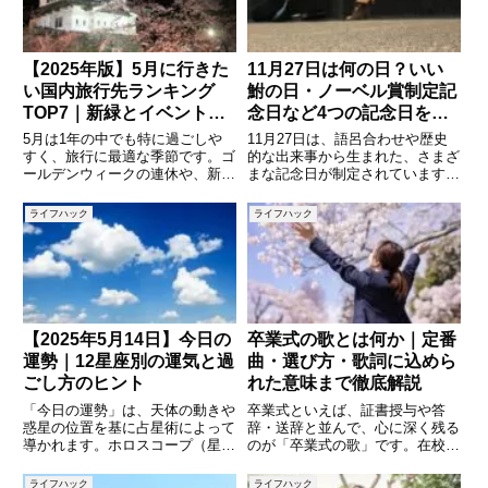
ち
【2025年版】5月に行きた
11月27日は何の日？いい
い国内旅行先ランキング
鮒の日・ノーベル賞制定記
TOP7｜新緑とイベントが
念日など4つの記念日を紹
魅力の旅先を厳選！
介
5月は1年の中でも特に過ごしや
11月27日は、語呂合わせや歴史
すく、旅行に最適な季節です。ゴ
的な出来事から生まれた、さまざ
ールデンウィークの連休や、新緑
まな記念日が制定されています。
がまぶしい季節の移り変わりを感
日常にちょっとした豆知識を加え
じながら、非日常の体験ができる
ると、毎日が少し楽しくなるもの
ライフハック
ライフハック
時期でもあります。気候は安定
です。この記事では、11月27日
し、花や風景も美しく、アクティ
にまつわる代表的な4つの記念日
ブな旅にもゆったりとした癒しの
――「いい鮒の日」「ノーベ
旅
【2025年5月14日】今日の
卒業式の歌とは何か｜定番
運勢｜12星座別の運気と過
曲・選び方・歌詞に込めら
ごし方のヒント
れた意味まで徹底解説
「今日の運勢」は、天体の動きや
卒業式といえば、証書授与や答
惑星の位置を基に占星術によって
辞・送辞と並んで、心に深く残る
導かれます。ホロスコープ（星の
のが「卒業式の歌」です。在校生
地図）を使い、月や太陽、水星、
と卒業生が一緒に歌う合唱曲や、
金星などの天体がどの星座に位置
思い出を振り返りながら静かに歌
ライフハック
ライフハック