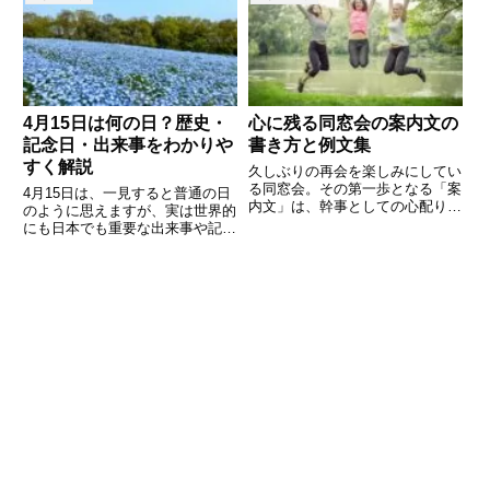
しているか、またどのような角度
われる名曲は、その場の空気を一
を取っているかを読み解くこと
変させ、涙を誘う力を持っていま
で、その日の全体的なエネルギー
す。なぜ卒業式では歌が欠かせな
を
い
4月15日は何の日？歴史・
心に残る同窓会の案内文の
記念日・出来事をわかりや
書き方と例文集
すく解説
久しぶりの再会を楽しみにしてい
る同窓会。その第一歩となる「案
4月15日は、一見すると普通の日
内文」は、幹事としての心配りや
のように思えますが、実は世界的
開催の雰囲気を伝える大切な役割
にも日本でも重要な出来事や記念
を持っています。しかし、いざ文
日が数多くある特別な日です。税
章を書くとなると「どこまで丁寧
金に関わる日として知られるほ
に書くべき？」「カジュアルでも
か、歴史的な災害や文化的な記念
大丈夫？」と悩むことも多いはず
日など、さまざまな意味を持って
います。この記事では、4月15