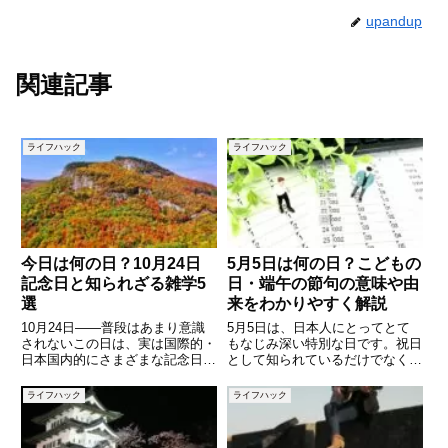
upandup
関連記事
ライフハック
ライフハック
今日は何の日？10月24日
5月5日は何の日？こどもの
記念日と知られざる雑学5
日・端午の節句の意味や由
選
来をわかりやすく解説
10月24日――普段はあまり意識
5月5日は、日本人にとってとて
されないこの日は、実は国際的・
もなじみ深い特別な日です。祝日
日本国内的にさまざまな記念日や
として知られているだけでなく、
できごとが重なる興味深い日で
昔から受け継がれてきた行事や風
す。国連の発足を祝う「国連デ
習も多く、子どもの成長や健康を
ライフハック
ライフハック
ー」や、食文化にまつわる「マー
願う意味が込められています。本
ガリンの日」、かわいらしい「文
記事では、5月5日が「何の日」
鳥の日」、さらには語呂合わせに
なのかを中心に、由来や歴史、行