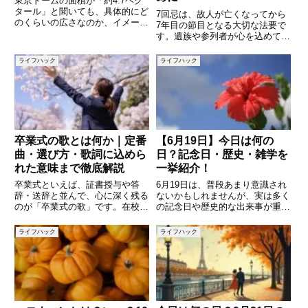
東京ドームの面積が「約4.7ヘク
タール」と聞いても、具体的にど
7回忌は、故人が亡くなってから
のくらいの広さなのか、イメージ
7年目の節目となる大切な法要で
しにくい方も多いのではないでし
す。遺族や参列者が心を込めて故
ょうか。この記事では、東京ドー
人を偲び、感謝や思いを伝える機
ムの面積を日常的な例と比較しな
会でもあります。しかし、「どの
ライフハック
ライフハック
がら、その広さをわかりやすく解
ような挨拶が適切かわからない」
説します。また、ヘクタールと
「気持ちがうまく伝えられるか不
安」と悩む方も多いでしょう。本
卒業式の歌とは何か｜定番
【6月19日】今日は何の
曲・選び方・歌詞に込めら
日？記念日・歴史・雑学を
れた意味まで徹底解説
一挙紹介！
卒業式といえば、証書授与や答
6月19日は、普段あまり意識され
辞・送辞と並んで、心に深く残る
ないかもしれませんが、実は多く
のが「卒業式の歌」です。在校生
の記念日や歴史的な出来事が重な
と卒業生が一緒に歌う合唱曲や、
っている特別な日です。日本国内
思い出を振り返りながら静かに歌
の記念日はもちろん、海外でも注
ライフハック
ライフハック
われる名曲は、その場の空気を一
目される出来事がいくつかありま
変させ、涙を誘う力を持っていま
す。この記事では、6月19日にま
す。なぜ卒業式では歌が欠かせな
つわる「今日は何の日？」を
い