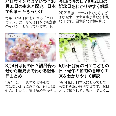
ハロウィンとは？いつ？10
今日は何の日？9月21日の
月31日の由来と歴史、日本
記念日をわかりやすく解説
で広まったきっかけ
9月21日は、一年の中でもさまざ
まな記念日や出来事が重なる特別
毎年10月31日に行われる「ハロ
な日です。国際的な平和を願う日
ウィン」は、今では日本でも定番
として知られる「国際平和デー」
のイベントとなっています。仮装
をはじめ、日本では「ファッショ
やお菓子のプレゼント、街中の装
ンショーの日」「漬物の日」など
飾などを目にする機会も増えまし
ライフハック
ライフハック
ユニークな記念日も制定されてい
たが、その起源や意味を正しく理
ます。また、歴史的な出来事や
解している人は意外と少ないので
はないでしょうか。本記事では
3月4日は何の日？語呂合わ
5月5日は何の日？こどもの
せから歴史までわかる記念
日・端午の節句の意味や由
日まとめ
来をわかりやすく解説
3月4日は、一見すると特別な日
5月5日は、日本人にとってとて
ではないように感じるかもしれま
もなじみ深い特別な日です。祝日
せん。しかし、実は語呂合わせや
として知られているだけでなく、
歴史的な出来事、誕生日、さらに
昔から受け継がれてきた行事や風
は世界的な記念日まで、さまざま
習も多く、子どもの成長や健康を
な意味を持つ一日です。
願う意味が込められています。本
「3（み）4（し）」という音か
記事では、5月5日が「何の日」
ら生まれた記念日や、日本や世界
なのかを中心に、由来や歴史、行
の歴史に