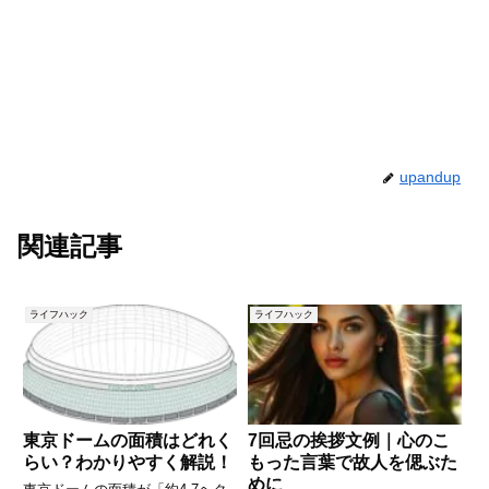
upandup
関連記事
ライフハック
ライフハック
東京ドームの面積はどれく
7回忌の挨拶文例｜心のこ
らい？わかりやすく解説！
もった言葉で故人を偲ぶた
めに