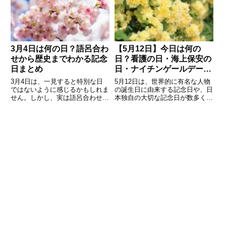
た。この記事では、2025年6月の
重なっている日なのです。普段は
六曜カレンダーを詳しく紹介
何気なく過ぎてしまう一日も、
3月4日は何の日？語呂合わ
【5月12日】今日は何の
せから歴史までわかる記念
日？看護の日・海上保安の
日まとめ
日・ナイチンゲールデーな
どをわかりやすく解説
3月4日は、一見すると特別な日
5月12日は、世界的に有名な人物
ではないように感じるかもしれま
の誕生日に由来する記念日や、日
せん。しかし、実は語呂合わせや
本独自の大切な記念日が数多く存
歴史的な出来事、誕生日、さらに
在する日です。毎日何気なく過ぎ
は世界的な記念日まで、さまざま
ていく日付にも、歴史や文化、
な意味を持つ一日です。
人々の思いが込められています。
「3（み）4（し）」という音か
5月12日は特に「人を支える仕
ら生まれた記念日や、日本や世界
事」や「安全を守る活動」に関係
の歴史に