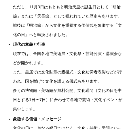
ただし、11月3日はもともと明治天皇の誕生日として「明治
節」または「天長節」として祝われていた歴史もあります。
戦後は「明治節」から文化を重視する価値観を象徴する「文
化の日」へと転換されました。
現代の意義と行事
現在では、全国各地で美術展・文化祭・芸能公演・講演会な
どが開かれます。
また、皇居では文化勲章の親授式・文化功労者表彰などが行
われ、国を挙げて文化を讃える儀式もあります。
多くの博物館・美術館が無料公開、文化週間（文化の日を中
日とする1日〜7日）に合わせて各地で芸術・文化イベントが
集中します。
象徴する価値・メッセージ
文化の日は、単なる祝日ではなく、文化・芸術・学問といっ