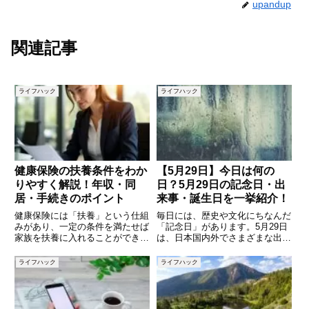
upandup
関連記事
ライフハック
ライフハック
健康保険の扶養条件をわか
【5月29日】今日は何の
りやすく解説！年収・同
日？5月29日の記念日・出
居・手続きのポイント
来事・誕生日を一挙紹介！
健康保険には「扶養」という仕組
毎日には、歴史や文化にちなんだ
みがあり、一定の条件を満たせば
「記念日」があります。5月29日
家族を扶養に入れることができま
は、日本国内外でさまざまな出来
す。扶養に入れば保険料を支払わ
事や記念日が設定されている日で
ずに医療を受けられるため、家計
す。この日がどんな意味を持ち、
ライフハック
ライフハック
にとって大きなメリットになりま
どんな人物や出来事と関係がある
す。しかし、扶養に入るためには
のかを知ることで、日々の会話や
年収や働き方、同居状況などいく
SNSのネタにもなります。こ