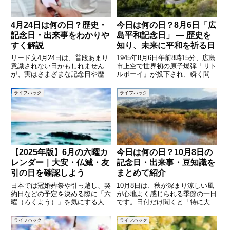
4月24日は何の日？歴史・
今日は何の日？8月6日「広
記念日・出来事をわかりや
島平和記念日」 — 歴史を
すく解説
知り、未来に平和を祈る日
リード文4月24日は、普段あまり
1945年8月6日午前8時15分、広島
意識されない日かもしれません
市上空で世界初の原子爆弾「リト
が、実はさまざまな記念日や歴史
ルボーイ」が投下され、瞬く間に
的な出来事が詰まった特別な一日
街は壊滅し、数十万人の命が奪わ
です。世界的に見ても、日本国内
れました。この日を境に、広島は
ライフハック
ライフハック
においても、文化や社会に影響を
平和の象徴となり、毎年「広島平
与えた出来事がいくつも起こって
和記念日（原爆忌）」として慰霊
います。本記事では、4月24日
と平和への誓いを捧げて
【2025年版】6月の六曜カ
今日は何の日？10月8日の
レンダー｜大安・仏滅・友
記念日・出来事・豆知識を
引の日を確認しよう
まとめて紹介
日本では冠婚葬祭や引っ越し、契
10月8日は、秋が深まり涼しい風
約日などの予定を決める際に「六
が心地よく感じられる季節の一日
曜（ろくよう）」を気にする人が
です。日付だけ聞くと「特に大き
多くいます。特に「大安」や「仏
な行事はないのでは？」と思う方
滅」などの吉凶は、日取りを決め
もいるかもしれませんが、実はさ
ライフハック
ライフハック
る上で重要な指標とされてきまし
まざまな記念日や歴史的出来事が