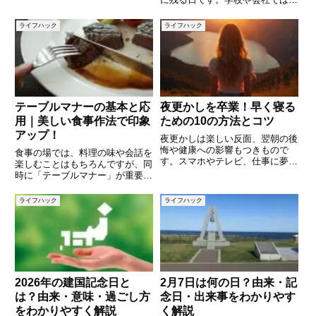
をはじめ、日本では「ファッショ
度の最終日となり、別れや振り返
ンショーの日」「漬物の日」など
り、そして新たなスタートに向け
ライフハック
ライフハック
ユニークな記念日も制定されてい
た準備が行われます。一方で、3
ます。また、歴史的な出来事や
月31日にはさまざまな記念日や
歴史的な出来事も存在します。本
テーブルマナーの基本と応
夜更かしを卒業！早く寝る
用｜美しい食事作法で印象
ための10の方法とコツ
アップ！
夜更かしは楽しい反面、翌朝の後
悔や健康への影響もつきもので
食事の場では、料理の味や会話を
す。スマホやテレビ、仕事に夢中
楽しむことはもちろんですが、同
になって気づけば深夜、という経
時に「テーブルマナー」が重要視
験はありませんか？早寝を習慣づ
されます。正しいマナーを身につ
けることで、心も体もリフレッシ
けておくことで、ビジネスの会食
ライフハック
ライフハック
ュし、毎日のパフォーマンスが向
やフォーマルなディナーでも自信
上します。本記事では、夜更かし
を持って振る舞うことができま
の
す。本記事では、テーブルマナー
の
2026年の建国記念日と
2月7日は何の日？由来・記
は？由来・意味・過ごし方
念日・出来事をわかりやす
をわかりやすく解説
く解説