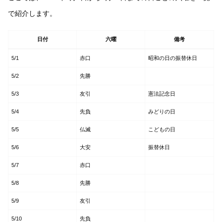
で紹介します。
日付
六曜
備考
5/1
赤口
昭和の日の振替休日
5/2
先勝
5/3
友引
憲法記念日
5/4
先負
みどりの日
5/5
仏滅
こどもの日
5/6
大安
振替休日
5/7
赤口
5/8
先勝
5/9
友引
5/10
先負