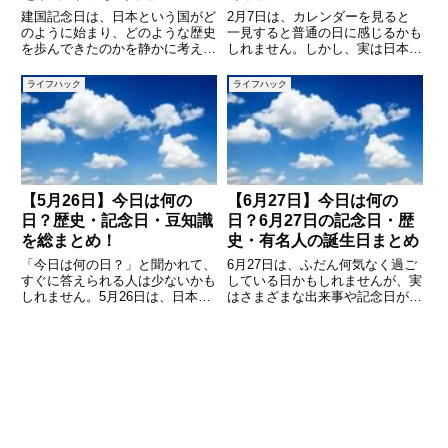
建国記念日は、日本という国がど
2月7日は、カレンダーを見ると
のように始まり、どのような歴史
一見すると普通の日に感じるかも
を歩んできたのかを静かに考える
しれません。しかし、実は日本に
ための祝日です。毎年2月に訪れ
とって重要な意味を持つ記念日
るこの日は、学校や会社が休みに
や、暮らしや文化に関わる出来事
ライフハック
ライフハック
なることも多く、「なぜ祝日なの
がいくつも重なっている日です。
か」「何をする日なのか」を深く
特に国の歴史や領土問題に関する
考えたことがない方も少なくあり
記念日が制定されており、ニュー
ス
【5月26日】今日は何の
【6月27日】今日は何の
日？歴史・記念日・豆知識
日？6月27日の記念日・歴
を総まとめ！
史・有名人の誕生日まとめ
「今日は何の日？」と聞かれて、
6月27日は、ふだん何気なく過ご
すぐに答えられる人は少ないかも
している日かもしれませんが、実
しれません。5月26日は、日本や
はさまざまな出来事や記念日が詰
世界でさまざまな出来事や記念日
まった特別な日でもあります。こ
がある日です。歴史的な出来事、
の記事では「今日は何の日？」と
著名人の誕生日、ユニークな記念
いうテーマで、6月27日にまつわ
日まで、5月26日には驚くような
る記念日、過去の出来事、そして
話題がたくさん詰まっていま
誕生日を迎える有名人などを