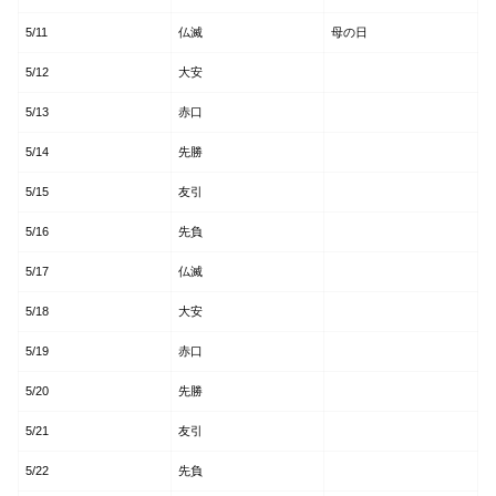
5/11
仏滅
母の日
5/12
大安
5/13
赤口
5/14
先勝
5/15
友引
5/16
先負
5/17
仏滅
5/18
大安
5/19
赤口
5/20
先勝
5/21
友引
5/22
先負