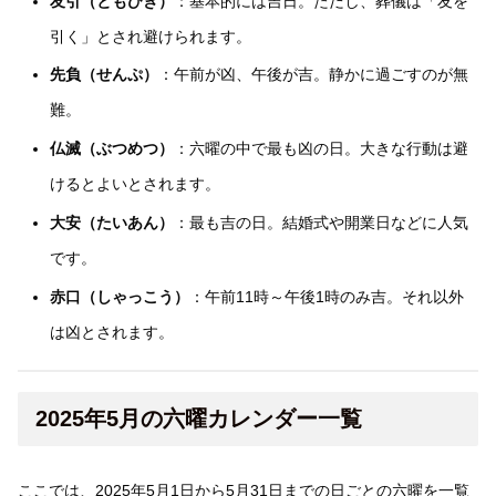
友引（ともびき）
：基本的には吉日。ただし、葬儀は「友を
引く」とされ避けられます。
先負（せんぷ）
：午前が凶、午後が吉。静かに過ごすのが無
難。
仏滅（ぶつめつ）
：六曜の中で最も凶の日。大きな行動は避
けるとよいとされます。
大安（たいあん）
：最も吉の日。結婚式や開業日などに人気
です。
赤口（しゃっこう）
：午前11時～午後1時のみ吉。それ以外
は凶とされます。
2025年5月の六曜カレンダー一覧
ここでは、2025年5月1日から5月31日までの日ごとの六曜を一覧