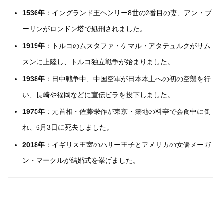
1536年
：イングランド王ヘンリー8世の2番目の妻、アン・ブ
ーリンがロンドン塔で処刑されました。
1919年
：トルコのムスタファ・ケマル・アタテュルクがサム
スンに上陸し、トルコ独立戦争が始まりました。
1938年
：日中戦争中、中国空軍が日本本土への初の空襲を行
い、長崎や福岡などに宣伝ビラを投下しました。
1975年
：元首相・佐藤栄作が東京・築地の料亭で会食中に倒
れ、6月3日に死去しました。
2018年
：イギリス王室のハリー王子とアメリカの女優メーガ
ン・マークルが結婚式を挙げました。