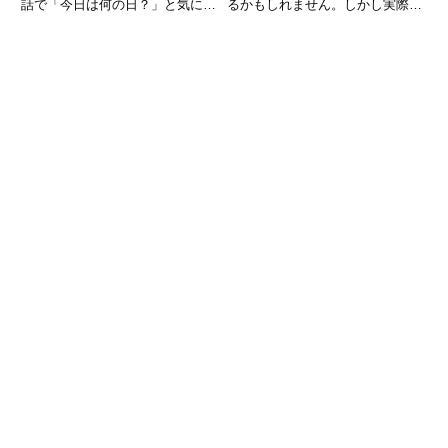
話で「今日は何の日？」と気にな
るかもしれません。しかし実際に
る方も多いはずです。実はこの日
は、日常生活やビジネス、文化に
は、日本では「生姜の日」や「米
関わるさまざまな「記念日」が制
百俵デー」などのユニークな記念
定されています。記念日は、企業
日があり、さらに世界的には「マ
のPRだけでなく、私たちの暮ら
グナ・カルタ」の承認や歴史的
しを少し豊かにしてくれるきっ