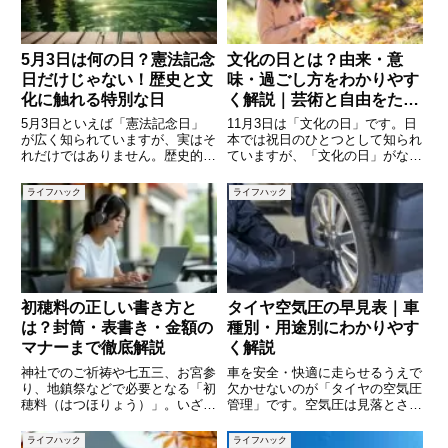
5月3日は何の日？憲法記念
文化の日とは？由来・意
日だけじゃない！歴史と文
味・過ごし方をわかりやす
化に触れる特別な日
く解説｜芸術と自由をたた
える祝日
5月3日といえば「憲法記念日」
11月3日は「文化の日」です。日
が広く知られていますが、実はそ
本では祝日のひとつとして知られ
れだけではありません。歴史的な
ていますが、「文化の日」がなぜ
出来事や、有名人の誕生日、記念
この日に定められたのか、どのよ
日にちなんだ行事など、さまざま
うな意味を持つのかを知っている
ライフハック
ライフハック
な「意味」を持つ一日です。この
人は意外と少ないかもしれませ
記事では、5月3日がなぜ特別な
ん。この日は、芸術や学問をたた
のか、どんなことがあったのかを
え、平和を愛する心を育てること
初穂料の正しい書き方と
タイヤ空気圧の早見表｜車
は？封筒・表書き・金額の
種別・用途別にわかりやす
マナーまで徹底解説
く解説
神社でのご祈祷や七五三、お宮参
車を安全・快適に走らせるうえで
り、地鎮祭などで必要となる「初
欠かせないのが「タイヤの空気圧
穂料（はつほりょう）」。いざ用
管理」です。空気圧は見落とされ
意しようと思っても、「どう書け
がちですが、燃費・走行安定性・
ばいいの？」「のし袋は必要？」
タイヤ寿命・事故リスクにまで影
ライフハック
ライフハック