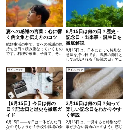
「中袋には何を書く？」と迷う方
響します。「どれくらい入れれば
も多いのではないでしょうか。本
いいの？」「車種によって違う
記事では、初穂料の意味から、封
の？」「高速道路や長距離では変
え
妻への感謝の言葉：心に響
8月15日は何の日？歴史・
く例文集と伝え方のコツ
記念日・出来事・誕生日を
徹底解説
結婚生活の中で、妻への感謝の気
持ちは日々積み重なっていくもの
8月15日は、日本にとって特別な
です。料理や家事、子育て、そし
意味を持つ日です。戦後の節目と
て精神的な支えまで、私たちの生
して記憶される「終戦の日」であ
活を陰で支えてくれる存在である
り、また世界各地でも歴史的な出
妻に「ありがとう」を伝えること
来事や記念日が数多く存在しま
ライフハック
ライフハック
は、夫婦関係をより深める大切な
す。さらに、著名人の誕生日や命
習慣です。しかし、いざ言葉にし
日、文化的な記録も多く残る日で
す。本記事では、8月15日にま
【6月15日】今日は何の
2月16日は何の日？知って
日？記念日と歴史を徹底ガ
楽しい記念日をわかりやす
イド
く解説
6月15日――今日は一体どんな日
2月16日は、一見すると特別な行
なのでしょうか？学校や職場の会
事が少ない普通の日のように感じ