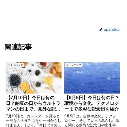
upandup
関連記事
ライフハック
ライフハック
【7月10日】今日は何の
【6月5日】今日は何の日？
日？納豆の日からウルトラ
環境から文化、テクノロジ
マンの日まで、意外な記念
ーまで多彩な記念日を紹介
日を紹介
7月10日は、カレンダーを見ると
6月5日は、自然や文化、テクノ
一見なんの変哲もない一日かもし
ロジー、そして人々の暮らしに深
れません。しかし「今日は何の
く関わる多彩な記念日や出来事が