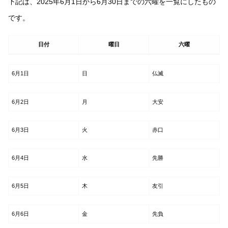
下記は、2025年6月1日から6月30日までの六曜を一覧にしたもの
です。
日付
曜日
六曜
6月1日
日
仏滅
6月2日
月
大安
6月3日
火
赤口
6月4日
水
先勝
6月5日
木
友引
6月6日
金
先負