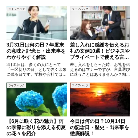
日？」と調べてみると、私たちの
重なる特別な日です。この記事で
暮らしや文化、歴史に関わる意外
は、6月5日にまつわる記念日や
ライフハック
ライフハック
な記念日が多数存在しています。
歴史的な出来事、誕生日の有名人
この記事では、7月10日にまつわ
などを詳しくご紹介します。日々
る記念日や出来事を紹介しなが
の生活に彩りを添える「今日は何
3月31日は何の日？年度末
差し入れに感謝を伝えるお
の意味と記念日・出来事を
礼の文例10選！ビジネスや
わかりやすく解説
プライベートで使える言葉
集
3月31日は、多くの人にとって
差し入れをもらった時、お礼を伝
「一区切りの日」として強く印象
えるのはマナーですが、言葉選び
に残る日です。学校や会社では年
に迷うことはありませんか？相手
度の最終日となり、別れや振り返
に感謝の気持ちをしっかり伝えら
り、そして新たなスタートに向け
れるお礼の言葉は、シーンや関係
ライフハック
ライフハック
た準備が行われます。一方で、3
性に合わせて使い分けるのがポイ
月31日にはさまざまな記念日や
ントです。本記事では、ビジネス
歴史的な出来事も存在します。本
やプライベートで役立つ「差し入
【6月に咲く花の魅力】雨
今日は何の日？10月14日
の季節に彩りを添える初夏
の記念日・歴史・出来事を
の花々を紹介
徹底解説！