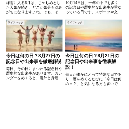
梅雨に入る6月は、じめじめとし
10月14日は、一年の中でも多く
た天気が続き、どこか気分も沈み
の記念日や歴史的な出来事が重な
がちになりますよね。でも、そん
っている日です。スポーツや文化
な季節だからこそ、美しく咲く花
に関する記念日から、日本や世界
たちに目を向けてみませんか？雨
の歴史に刻まれた出来事まで、さ
ライフハック
ライフハック
に濡れた花々は、普段よりもしっ
まざまな「今日は何の日？」を知
とりと輝き、幻想的な雰囲気をま
ることができます。この記事で
といます。今回は、6月に見ごろ
は、10月14日にちなんだ記念
今日は何の日？8月27日の
今日は何の日？8月21日の
記念日や出来事を徹底解説
記念日や出来事を徹底解
説！
毎日、その日にまつわる記念日や
歴史的な出来事があります。カレ
毎日が誰かにとって特別な日であ
ンダーをめくると、意外と身近な
り、暦をめくるたびに「今日は何
話題や知られざる由来が隠されて
の日？」と気になる方も多いでし
いるものです。8月27日も例外で
ょう。8月21日にも、歴史的な出
はなく、生活や文化に関係する記
来事や日本・世界で制定された記
念日や、世界で起きた出来事、日
念日、さらに有名人の誕生日な
本にとって重要な歴史などが刻
ど、さまざまなエピソードが隠さ
れています。この記事では、8月