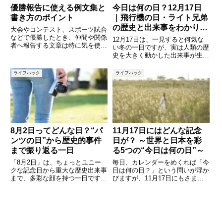
優勝報告に使える例文集と
今日は何の日？12月17日
書き方のポイント
｜飛行機の日・ライト兄弟
の歴史と出来事をわかりや
大会やコンテスト、スポーツ試合
すく解説
などで優勝したとき、仲間や関係
12月17日は、一見すると何気な
者へ報告する文章は特に気を使う
い冬の一日ですが、実は人類の歴
ものです。自分やチームの喜びを
史を大きく動かした出来事が生ま
伝えると同時に、応援してくれた
れた、非常に意味深い日です。空
方々への感謝を忘れないことが大
を飛ぶという人類の長年の夢が現
ライフハック
ライフハック
切です。しかし、いざ「優勝報
実となった「飛行機の日」をはじ
告」をしようとすると、どんな表
め、食や文化に関わる記念日、歴
現
史的な出来事など、知れば誰か
8月2日ってどんな日？“パ
11月17日にはどんな記念
ンツの日”から歴史的事件
日が？ ～世界と日本を彩
まで振り返る一日
る5つの“今日は何の日”～
「8月2日」は、ちょっとユニー
毎日、カレンダーをめくれば「今
クな記念日から重大な歴史出来事
日は何の日？」という問いが浮か
まで、多彩な顔を持つ一日です。
びますが、11月17日にもさまざ
今回は、「パンツの日」や「おや
まな記念日や意義ある日が刻まれ
つの日」など語呂合わせで誕生し
ています。歴史的意義を持つ国際
た記念日、そして1958年や1994
的な記念日から、食や文化に根ざ
年、1945年に日本や世界で起き
した日本独自の記念日まで、その
た出来事をご紹介します
背景を知ると日付の印象が少し