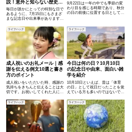
説！意外と知らない歴史や
9月22日は一年の中でも季節の変
豆知識も紹介
わり目を感じる時期であり、秋分
毎日が誰かにとっての特別な日で
の日の前後に位置する日としても
あるように、7月15日にもさまざ
知られています。日本や世界で制
まな記念日や出来事があります。
定された記念日が数多くあり、歴
歴史的な事件からユニークな記念
史的な出来事や有名人の誕生日な
日、そして世界で起きたできごと
ライフハック
ライフハック
ども重なる日です。この記事では
まで――今日はどんな日なのかを
「今日は何の日？」シリーズと
深掘りしてみましょう。この記事
では、「7月15日」にまつわ
成人祝いのお礼メール｜感
今日は何の日？10月10日
謝を伝える例文10選と書き
の記念日や由来、面白い雑
方のポイント
学を紹介
成人祝いをいただいた時、感謝の
10月10日といえば、昔は「体育
気持ちをきちんと伝えることは大
の日」として祝日だったことを覚
切です。お祝いしてくれた人に心
えている方も多いのではないでし
を込めたお礼メールを送ること
ょうか。現在では「スポーツの
で、感謝の気持ちが伝わり、今後
日」と名称が変わり、10月の第2
ライフハック
ライフハック
の良い関係にも繋がります。しか
月曜日に移動しましたが、10月
し、「どんな言葉でお礼を伝えた
10日という日付そのものには、
らいいの？」と迷ってしまうこと
まだまだたくさんの記念日や歴
も