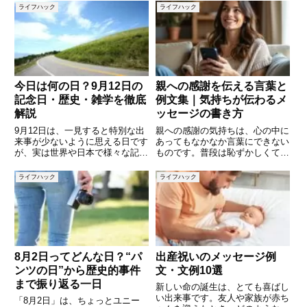
ライフハック
ライフハック
今日は何の日？9月12日の
親への感謝を伝える言葉と
記念日・歴史・雑学を徹底
例文集｜気持ちが伝わるメ
解説
ッセージの書き方
9月12日は、一見すると特別な出
親への感謝の気持ちは、心の中に
来事が少ないように思える日です
あってもなかなか言葉にできない
が、実は世界や日本で様々な記念
ものです。普段は恥ずかしくて言
日や歴史的な出来事が重なってい
えなくても、誕生日や記念日、手
る興味深い一日です。毎日の暮ら
紙やスピーチなどの特別な場面で
ライフハック
ライフハック
しの中で「今日は何の日だろう」
は、しっかりと感謝を伝えたいと
と調べると、思いがけない発見や
考える人も多いでしょう。本記事
新しい学びにつながります。本
では「親への感謝の例文」をシー
8月2日ってどんな日？“パ
出産祝いのメッセージ例
ンツの日”から歴史的事件
文・文例10選
まで振り返る一日
新しい命の誕生は、とても喜ばし
い出来事です。友人や家族が赤ち
「8月2日」は、ちょっとユニー