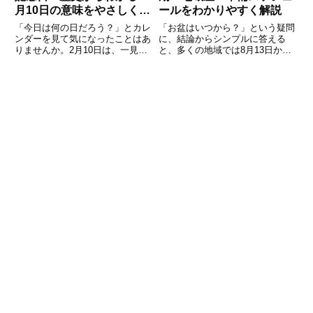
月10日の意味をやさしく解
ールをわかりやすく解説
説
「今日は何の日だろう？」とカレ
「お盆はいつから？」という疑問
ンダーを見て気になったことはあ
に、結論からシンプルに答える
りませんか。2月10日は、一見す
と、多くの地域では8月13日から
ると何気ない一日ですが、実は日
16日までが一般的です。ただ
本の文化や暮らし、言葉遊び、社
し、東京の一部や横浜などでは7
会の動きと深く関わる記念日がい
月13日から16日、沖縄・奄美な
くつも重なっています。こうした
どでは旧暦（いわゆる“旧盆”）に
「今日は何の日」を知ることは
行うため毎年日付が変わります