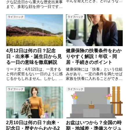
ゃんを迎えたとき、どのようなお
クな記念日から重大な歴史出来事
祝いの言葉を送れば良いのか迷う
まで、多彩な顔を持つ一日です。
こともあるかもしれません。この
今回は、「パンツの日」や「おや
記事では、出産祝いのメッセージ
つの日」など語呂合わせで誕生し
ライフハック
ライフハック
を送る際に使える文例を10個ご
た記念日、そして1958年や1994
紹介します。ぜひ参考にして、心
年、1945年に日本や世界で起き
た出来事をご紹介します
4月12日は何の日？記念
健康保険の扶養条件をわか
日・出来事・誕生日から見
りやすく解説！年収・同
る一日の意味を徹底解説
居・手続きのポイント
リード文：4月12日は、一見する
健康保険には「扶養」という仕組
と何の変哲もない一日のように感
みがあり、一定の条件を満たせば
じるかもしれません。しかし、実
家族を扶養に入れることができま
はこの日には歴史的な出来事や記
す。扶養に入れば保険料を支払わ
念日、有名人の誕生日など、さま
ずに医療を受けられるため、家計
ライフハック
ライフハック
ざまな意味が詰まっています。本
にとって大きなメリットになりま
記事では「今日は何の日？」とい
す。しかし、扶養に入るためには
う視点から、4月12日にまつ
年収や働き方、同居状況などいく
2月10日は何の日？由来・
お盆はいつから？全国の時
記念日・歴史からわかる2
期・地域差・準備スケジュ