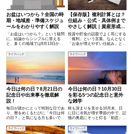
お盆はいつから？全国の時
【保存版】複利計算とは？
期・地域差・準備スケジュ
仕組み・公式・具体例まで
ールをわかりやすく解説
やさしく解説｜資産形成で
差がつくお金の増え方
「お盆はいつから？」という疑問
投資や貯金の話題でよく耳にする
に、結論からシンプルに答える
「複利」という言葉。なんとなく
と、多くの地域では8月13日から
「お金が増えやすい仕組み」とい
16日までが一般的です。ただ
うイメージはあっても、実際にど
し、東京の一部や横浜などでは7
う計算するのか、どれほど差が出
ライフハック
ライフハック
月13日から16日、沖縄・奄美な
るのかを正確に理解している人は
どでは旧暦（いわゆる“旧盆”）に
多くありません。複利は、長期的
行うため毎年日付が変わります
な資産形成において非常に大きな
今日は何の日？8月21日の
今日は何の日？10月30日
記念日や出来事を徹底解
を彩る5つの記念日と意外
説！
な雑学
毎日が誰かにとって特別な日であ
秋も深まりを見せる10月末。日
り、暦をめくるたびに「今日は何
に日に冷気が増す季節の中で、記
の日？」と気になる方も多いでし
憶の奥底にそっと灯る「初恋」の
ょう。8月21日にも、歴史的な出
切なさや、「香り」がふと蘇らせ
来事や日本・世界で制定された記
る記憶――そんな感覚と重なるよ
ライフハック
ライフハック
念日、さらに有名人の誕生日な
うに、10月30日にはさまざまな