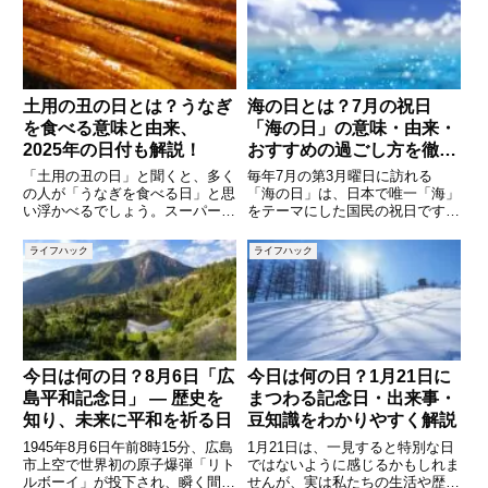
ど、さまざまなエピソードが隠さ
記念日が定められています。本記
れています。この記事では、8月
事では、10月30日の代表的
土用の丑の日とは？うなぎ
海の日とは？7月の祝日
を食べる意味と由来、
「海の日」の意味・由来・
2025年の日付も解説！
おすすめの過ごし方を徹底
解説
「土用の丑の日」と聞くと、多く
毎年7月の第3月曜日に訪れる
の人が「うなぎを食べる日」と思
「海の日」は、日本で唯一「海」
い浮かべるでしょう。スーパーで
をテーマにした国民の祝日です。
はうなぎの特設コーナーが設けら
夏真っ盛りのこの時期、海水浴や
れ、夏の風物詩として定着してい
花火大会と重なることも多く、多
ライフハック
ライフハック
ますが、そもそも「土用の丑の
くの人が夏レジャーを楽しむ連休
日」とは何なのか、なぜうなぎを
として親しんでいます。しかし
食べるのかを知っている人は少な
「なぜ海の日が祝日になったの
い
か」「
今日は何の日？8月6日「広
今日は何の日？1月21日に
島平和記念日」 — 歴史を
まつわる記念日・出来事・
知り、未来に平和を祈る日
豆知識をわかりやすく解説
1945年8月6日午前8時15分、広島
1月21日は、一見すると特別な日
市上空で世界初の原子爆弾「リト
ではないように感じるかもしれま
ルボーイ」が投下され、瞬く間に
せんが、実は私たちの生活や歴