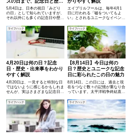
ズの日まで、記念日と歴史
かりやすく解説
を紐解く
5月4日は、日本の祝日「みどり
エイプリルフールは、毎年4月1
の日」として知られていますが、
日に行われる「嘘をついてもよ
それ以外にも多くの記念日や歴史
い」とされるユニークなイベント
的な出来事が存在します。この記
です。日本でも広く知られていま
事では、5月4日にまつわるさま
すが、その由来や正しい楽しみ方
ライフハック
ライフハック
ざまな記念日や行事、歴史的背景
を知らない方も多いのではないで
を紹介し、その意義や魅力を掘り
しょうか。この記事では、エイプ
下げていきます。 (adsby
リルフールの起源や意味、守るべ
き
4月20日は何の日？記念
【8月14日】今日は何の
日・歴史・出来事をわかり
日？歴史とユニークな記念
やすく解説
日に彩られたこの日の魅力
4月20日は、一見すると特別な日
8月14日。この日には、過去と現
ではないように感じるかもしれま
在をつなぐ数々の記憶が重なり合
せんが、実はさまざまな記念日や
っています。太平洋戦争終結直前
歴史的な出来事が重なっている興
の重要な節目であり、日本の伝統
味深い日です。日本国内の記念日
行事「お盆」の中心を彩る一日で
ライフハック
ライフハック
はもちろん、海外の文化や歴史に
もあります。また、世界各地では
関わる出来事も多く、「今日は何
歴史的な出来事やちょっとした記
の日？」と話題にするにはぴっ
念日も多く、夏の風情と歴史へ