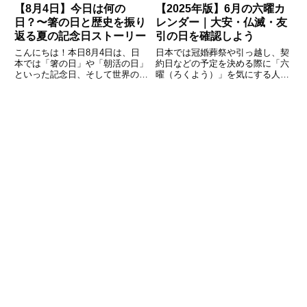
【8月4日】今日は何の
【2025年版】6月の六曜カ
日？〜箸の日と歴史を振り
レンダー｜大安・仏滅・友
返る夏の記念日ストーリー
引の日を確認しよう
こんにちは！本日8月4日は、日
日本では冠婚葬祭や引っ越し、契
本では「箸の日」や「朝活の日」
約日などの予定を決める際に「六
といった記念日、そして世界の歴
曜（ろくよう）」を気にする人が
史的な出来事でもさまざまな注目
多くいます。特に「大安」や「仏
すべき日です。本記事では、箸や
滅」などの吉凶は、日取りを決め
朝活の文化的意義から、銀座で日
る上で重要な指標とされてきまし
本初のビヤホール誕生の歴史、さ
た。この記事では、2025年6月の
らには世界の重要な記念日や歴史
六曜カレンダーを詳しく紹介