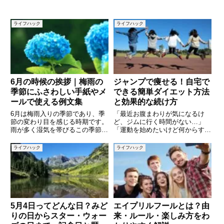
ライフハック
ライフハック
6月の時候の挨拶｜梅雨の
ジャンプで痩せる！自宅で
季節にふさわしい手紙やメ
できる簡単ダイエット方法
ールで使える例文集
と効果的な続け方
6月は梅雨入りの季節であり、季
「最近お腹まわりが気になるけ
節の変わり目を感じる時期です。
ど、ジムに行く時間がない…」
雨が多く湿気を帯びるこの季節に
「運動を始めたいけど何からすれ
も、手紙やメールでのあいさつに
ばいいのかわからない」という方
は日本人らしい情緒を込めたいも
におすすめなのが「ジャンプ運
ライフハック
ライフハック
のです。この記事では、6月に使
動」です。ジャンプは特別な道具
える時候の挨拶について、意味や
も広いスペースも必要なく、自宅
使い方をわかりやすく解説し、ビ
のちょっとした空間でできるシン
プルな
5月4日ってどんな日？みど
エイプリルフールとは？由
りの日からスター・ウォー
来・ルール・楽しみ方をわ