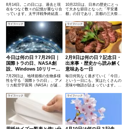
よ”記念日まで
8月14日。この日には、過去と現
10月22日は、日本の歴史にとっ
在をつなぐ数々の記憶が重なり合
て大きな節目となった「平安遷
っています。太平洋戦争終結直前
都」の日であり、京都の三大祭
の重要な節目であり、日本の伝統
「時代祭」が行われる日としても
行事「お盆」の中心を彩る一日で
知られています。一方で世界に目
ライフハック
ライフハック
もあります。また、世界各地では
を向けると、「国際吃音啓発の
歴史的な出来事やちょっとした記
日」「パラシュートの日」
念日も多く、夏の風情と歴史へ
「International Caps
今日は何の日？7月29日｜
2月9日は何の日？記念日・
国際トラの日、NASA創
出来事・歴史から読み解く
設、Windows 10リリー
意味ある一日
ス…歴史と記念日の意味を
7月29日は、地球規模の生物多様
毎日何気なく過ぎていく「今日」
一気に解説
性を守る「国際トラの日」、アメ
という一日にも、実はたくさんの
リカ航空宇宙局（NASA）が誕生
意味や物語が詰まっています。2
した日、そして私たちのPC体験
月9日も例外ではなく、語呂合わ
を大きく変えた「Windows 10」
せから生まれた記念日や、歴史に
ライフハック
ライフハック
が世界同時リリースされた日でも
残る出来事、季節を感じさせる話
あります。さらに、日本で
題などが重なった日です。本記事
は“29（にく）”の語呂
では、「今日は何の日？」という
用紙サイズ一覧表と使い分
4月10日は何の日？記念