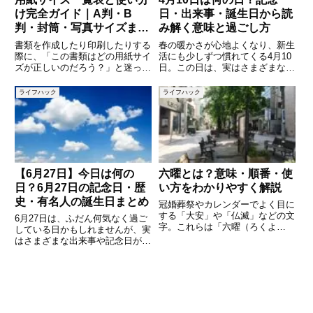
け完全ガイド｜A判・B
日・出来事・誕生日から読
判・封筒・写真サイズまで
み解く意味と過ごし方
徹底解説
書類を作成したり印刷したりする
春の暖かさが心地よくなり、新生
際に、「この書類はどの用紙サイ
活にも少しずつ慣れてくる4月10
ズが正しいのだろう？」と迷った
日。この日は、実はさまざまな記
経験はありませんか。用紙サイズ
念日や歴史的な出来事が重なって
にはA判・B判をはじめ、はが
いる特別な一日です。普段は意識
ライフハック
ライフハック
き、封筒、写真用紙など多くの種
することのない日付でも、その意
類があり、それぞれに用途や意味
味や背景を知ることで、日常が少
があります。サイズを誤ると、印
し豊かに感じられるものです。
刷
【6月27日】今日は何の
六曜とは？意味・順番・使
日？6月27日の記念日・歴
い方をわかりやすく解説
史・有名人の誕生日まとめ
冠婚葬祭やカレンダーでよく目に
する「大安」や「仏滅」などの文
6月27日は、ふだん何気なく過ご
字。これらは「六曜（ろくよ
している日かもしれませんが、実
う）」と呼ばれ、日本では日取り
はさまざまな出来事や記念日が詰
の良し悪しを示すものとして使わ
まった特別な日でもあります。こ
れています。結婚式や葬儀の日程
の記事では「今日は何の日？」と
を決めるとき、「大安がいい」
いうテーマで、6月27日にまつわ
「仏滅は避けたい」と言われるこ
る記念日、過去の出来事、そして
とも多
誕生日を迎える有名人などを