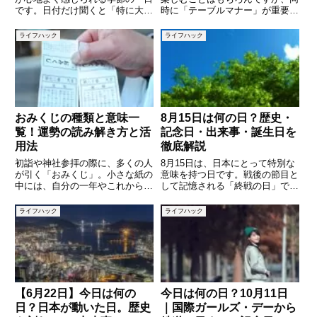
です。日付だけ聞くと「特に大き
時に「テーブルマナー」が重要視
な行事はないのでは？」と思う方
されます。正しいマナーを身につ
もいるかもしれませんが、実はさ
けておくことで、ビジネスの会食
ライフハック
ライフハック
まざまな記念日や歴史的出来事が
やフォーマルなディナーでも自信
重なっている日なのです。普段は
を持って振る舞うことができま
何気なく過ぎてしまう一日も、
す。本記事では、テーブルマナー
の
おみくじの種類と意味一
8月15日は何の日？歴史・
覧！運勢の読み解き方と活
記念日・出来事・誕生日を
用法
徹底解説
初詣や神社参拝の際に、多くの人
8月15日は、日本にとって特別な
が引く「おみくじ」。小さな紙の
意味を持つ日です。戦後の節目と
中には、自分の一年やこれからの
して記憶される「終戦の日」であ
指針が書かれており、日本文化に
り、また世界各地でも歴史的な出
深く根付いた風習のひとつです。
来事や記念日が数多く存在しま
ライフハック
ライフハック
しかし「大吉」「吉」「凶」など
す。さらに、著名人の誕生日や命
の言葉は知っていても、それぞれ
日、文化的な記録も多く残る日で
の順位や本来の意味、引いた後の
す。本記事では、8月15日にま
【6月22日】今日は何の
今日は何の日？10月11日
日？日本が動いた日。歴史
｜国際ガールズ・デーから