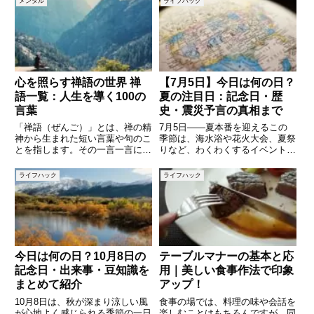
メンタル
ライフハック
心を照らす禅語の世界 禅
【7月5日】今日は何の日？
語一覧：人生を導く100の
夏の注目日：記念日・歴
言葉
史・震災予言の真相まで
「禅語（ぜんご）」とは、禅の精
7月5日――夏本番を迎えるこの
神から生まれた短い言葉や句のこ
季節は、海水浴や花火大会、夏祭
とを指します。その一言一言に
りなど、わくわくするイベントが
は、日々の暮らしの中での気づき
続きますが、ちょっと立ち止まっ
や心の在り方、人生観などが凝縮
て「今日は何の日？」と考える
ライフハック
ライフハック
されています。現代はスピードが
と、意外な記念日や歴史的な出来
求められる時代ですが、ほんの少
事が見えてきます。今日は、そん
し立ち止まって言葉に耳を傾ける
な「7月5日」にまつわる雑学や
だ
歴
今日は何の日？10月8日の
テーブルマナーの基本と応
記念日・出来事・豆知識を
用｜美しい食事作法で印象
まとめて紹介
アップ！
10月8日は、秋が深まり涼しい風
食事の場では、料理の味や会話を
が心地よく感じられる季節の一日
楽しむことはもちろんですが、同