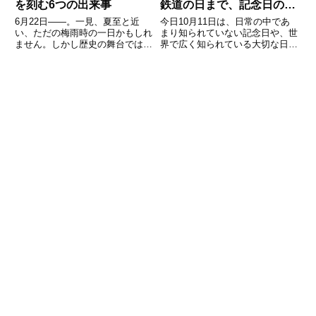
を刻む6つの出来事
鉄道の日まで、記念日の由
来と豆知識
6月22日――。一見、夏至と近
今日10月11日は、日常の中であ
い、ただの梅雨時の一日かもしれ
まり知られていない記念日や、世
ません。しかし歴史の舞台では、
界で広く知られている大切な日が
日本にとって忘れ得ぬ転機が何度
重なっています。「今日は何の
も訪れた「記念すべき日」です。
日？」と調べると、思いがけない
政界の大きなうねり、空港建設の
発見があり、その日の過ごし方に
行方、戦争の終焉、文化の継
ちょっとした彩りを加えてくれま
承……さまざまな局面で日本を動
す。たとえば国際的に注目される
かし