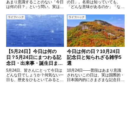
あまり意識することのない「今日
の日」。名前は知っていても、
は何の日？」という問い。実は、
「どんな意味があるのか」「なぜ
毎日が誰かにとっての記念日であ
4月29日なのか」など、詳しくは
り、歴史の転換点であり、ちょっ
知らないという方も多いのではな
ライフハック
ライフハック
とした雑学の宝庫です。今回は
いでしょうか。本記事では、昭和
「8月23日」に焦点を当て、この
の日の由来や意味、時代背景、現
日に制定された記念日や、過去に
代における意義、そして過ごし方
【5月24日】今日は何の
今日は何の日？10月24日
日？5月24日にまつわる記
記念日と知られざる雑学5
念日・出来事・誕生日まと
選
め
5月24日、皆さんにとって今日は
10月24日――普段はあまり意識
どんな日でしょうか？何気ない一
されないこの日は、実は国際的・
日も、歴史をひもといてみると世
日本国内的にさまざまな記念日や
界的な出来事や有名人の誕生日な
できごとが重なる興味深い日で
ど、たくさんの「特別な意味」が
す。国連の発足を祝う「国連デ
込められている日であることがわ
ー」や、食文化にまつわる「マー
かります。本記事では、「5月24
ガリンの日」、かわいらしい「文
日は何の日？」というテーマ
鳥の日」、さらには語呂合わせに
ち