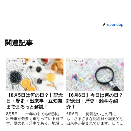
upandup
関連記事
ライフハック
ライフハック
【8月5日は何の日？】記念
【6月6日】今日は何の日？
日・歴史・出来事・豆知識
記念日・歴史・雑学を紹
までまるっと解説！
介！
8月5日――一年の中でも特別な
6月6日――何気ないこの日に
出来事が数多く重なっている日で
も、さまざまな記念日や歴史的な
す。夏の真っ只中であり、地域に
出来事が刻まれています。日々の
よっては祭りや花火大会なども開
暮らしの中で、今日はどんな意味