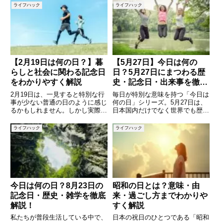
催されているこの日ですが、実は
を持つ日なのかを知ることで、少
ライフハック
ライフハック
さまざまな記念日や歴史的な出来
し世界が広がるかもしれません。
事、偉人の誕生日などが重なって
この記事では、6月6日にまつわ
いることをご存知でしょうか？こ
る記念日や、過去に起こった出来
事
【2月19日は何の日？】暮
【5月27日】今日は何の
らしと社会に関わる記念日
日？5月27日にまつわる歴
をわかりやすく解説
史・記念日・出来事を徹底
解説！
2月19日は、一見すると特別な行
毎日が特別な意味を持つ「今日は
事が少ない普通の日のように感じ
何の日」シリーズ。5月27日は、
るかもしれません。しかし実際に
日本国内だけでなく世界でも歴史
は、健康や食文化、国際的な取り
的な出来事や記念日がいくつも重
組みに関わるさまざまな記念日が
なっています。この記事では、5
ライフハック
ライフハック
制定されています。記念日は、単
月27日に起こった出来事、制定
なる語呂合わせではなく、社会課
された記念日、誕生日を迎えた有
題への関心を高めたり、産業や
名人などを紹介し、歴史や文化
今日は何の日？8月23日の
昭和の日とは？意味・由
記念日・歴史・雑学を徹底
来・過ごし方までわかりや
解説！
すく解説
私たちが普段生活している中で、
日本の祝日のひとつである「昭和