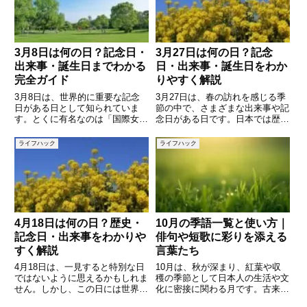
3月8日は何の日？記念日・
3月27日は何の日？記念
出来事・誕生日までわかる
日・出来事・誕生日をわか
完全ガイド
りやすく解説
3月8日は、世界的に重要な記念
3月27日は、春の訪れを感じる季
日がある日として知られていま
節の中で、さまざまな出来事や記
す。とくに有名なのは「国際女性
念日がある日です。日本では歴史
デー」で、世界中で女性の権利や
的な制度のスタートに関わる日と
社会参加について考える日として
して知られているほか、文化や生
ライフハック
ライフハック
多くのイベントが開催されていま
活に関わる記念日も制定されてい
す。しかし、3月8日の記念日は
ます。また、この日に生まれた著
それだけではありません。日本独
名人や、過去に起きた出来事を
自
4月18日は何の日？歴史・
10月の季語一覧と使い方｜
記念日・出来事をわかりや
俳句や短歌に彩りを添える
すく解説
言葉たち
4月18日は、一見すると特別な日
10月は、秋が深まり、紅葉や収
ではないように思えるかもしれま
穫の季節として日本人の生活や文
せん。しかし、この日には世界的
化に密接に関わる月です。古来よ
に重要な記念日や、日本で親しま
り俳句や短歌においては、この季