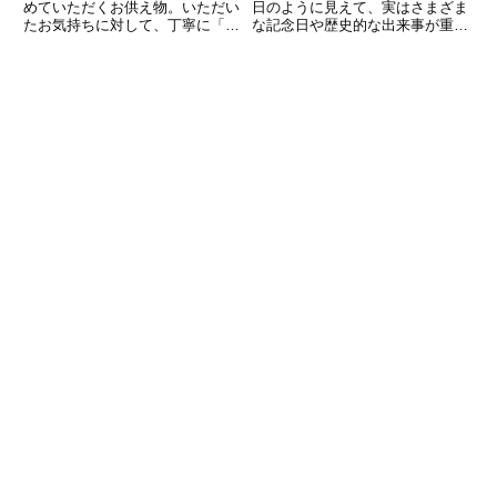
めていただくお供え物。いただい
日のように見えて、実はさまざま
たお気持ちに対して、丁寧に「あ
な記念日や歴史的な出来事が重な
りがとうございます」と感謝の気
っている日です。日常生活ではあ
持ちを伝えることは大切です。し
まり意識することがないかもしれ
かし、いざ言葉にしようとすると
ませんが、その背景を知ること
「どんな文面が適切なのだろう」
で、普段の一日が少し特別に感じ
「どんな表現が失礼にならないだ
られるようになります。この記事