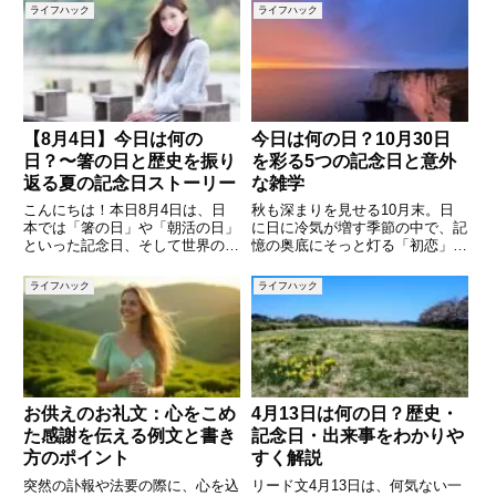
れているユニークな記念日、さら
節を象徴する数多くの季語が用い
ライフハック
ライフハック
には歴史的な出来事が数多く存在
られてきました。10月の季語に
します。この記事では、4月18日
は、自然の移ろいや人々の暮ら
にまつわる記念日や歴史的な
し、そして祭りや年中行事が色濃
く
【8月4日】今日は何の
今日は何の日？10月30日
日？〜箸の日と歴史を振り
を彩る5つの記念日と意外
返る夏の記念日ストーリー
な雑学
こんにちは！本日8月4日は、日
秋も深まりを見せる10月末。日
本では「箸の日」や「朝活の日」
に日に冷気が増す季節の中で、記
といった記念日、そして世界の歴
憶の奥底にそっと灯る「初恋」の
史的な出来事でもさまざまな注目
切なさや、「香り」がふと蘇らせ
すべき日です。本記事では、箸や
る記憶――そんな感覚と重なるよ
ライフハック
ライフハック
朝活の文化的意義から、銀座で日
うに、10月30日にはさまざまな
本初のビヤホール誕生の歴史、さ
記念日が定められています。本記
らには世界の重要な記念日や歴史
事では、10月30日の代表的
お供えのお礼文：心をこめ
4月13日は何の日？歴史・
た感謝を伝える例文と書き
記念日・出来事をわかりや
方のポイント
すく解説
突然の訃報や法要の際に、心を込
リード文4月13日は、何気ない一