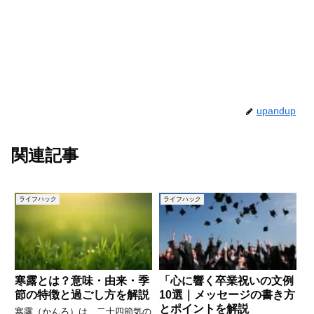
upandup
関連記事
ライフハック
ライフハック
寒露とは？意味・由来・季
「心に響く卒業祝いの文例
節の特徴と過ごし方を解説
10選｜メッセージの書き方
とポイントを解説
寒露（かんろ）は、二十四節気の