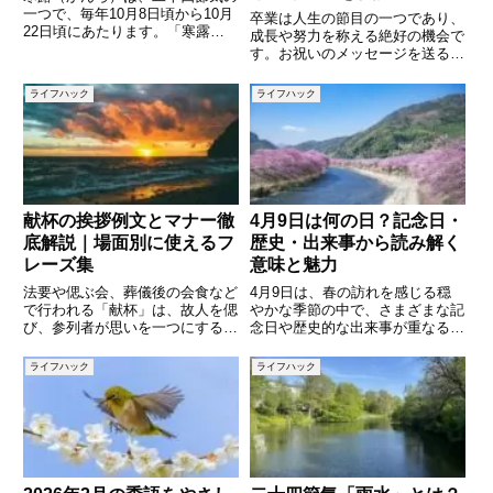
一つで、毎年10月8日頃から10月
卒業は人生の節目の一つであり、
22日頃にあたります。「寒露」
成長や努力を称える絶好の機会で
という言葉は、冷たい露を意味し
す。お祝いのメッセージを送ると
ており、秋が一段と深まり、草木
き、どんな言葉を添えれば喜んで
に宿る露が冷たさを増す頃を表し
もらえるのか悩む方も多いのでは
ライフハック
ライフハック
ています。朝晩はひんやりとし、
ないでしょうか。この記事では、
木々の葉は色づき始め、渡り
心に響く卒業祝いのメッセージ例
文を10個ご紹介します。さらに
献杯の挨拶例文とマナー徹
4月9日は何の日？記念日・
底解説｜場面別に使えるフ
歴史・出来事から読み解く
レーズ集
意味と魅力
法要や偲ぶ会、葬儀後の会食など
4月9日は、春の訪れを感じる穏
で行われる「献杯」は、故人を偲
やかな季節の中で、さまざまな記
び、参列者が思いを一つにする大
念日や歴史的な出来事が重なる特
切な儀式です。乾杯とは違い、喜
別な日です。一見すると何気ない
びを分かち合うのではなく、静か
一日にも見えますが、実は世界や
ライフハック
ライフハック
に故人の冥福を祈る意味を持って
日本にとって大きな意味を持つ出
います。そのため、挨拶や言葉選
来事がいくつも起きています。本
びには慎重さが求められます。本
記事では、4月9日にまつわる記