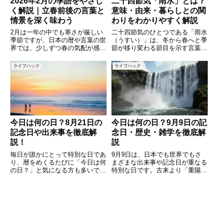
2026年2月の季語をやさし
二十四節気「雨水」とは？
く解説｜立春前後の言葉と
意味・由来・暮らしとの関
情景を深く味わう
わりをわかりやすく解説
2月は一年の中でも寒さが厳しい
二十四節気のひとつである「雨水
季節ですが、日本の暦や言葉の世
（うすい）」は、冬から春へと季
界では、少しずつ春の気配が感じ
節が移り変わる節目を示す言葉で
られる時期でもあります。特に俳
す。雪が雨へと変わり、氷が解け
句や短歌の世界で使われる「季
始める頃とされ、昔から農作業の
ライフハック
ライフハック
語」には、寒さの中にある自然の
準備を始める目安として大切にさ
変化や、人々の暮らしの様子、心
れてきました。しかし、現代では
の動きが豊かに表現されていま
「雨水」という言葉を聞いても、
す。
今日は何の日？8月21日の
今日は何の日？9月9日の記
記念日や出来事を徹底解
念日・歴史・雑学を徹底解
説！
説
毎日が誰かにとって特別な日であ
9月9日は、日本でも世界でもさ
り、暦をめくるたびに「今日は何
まざまな出来事や記念日が重なる
の日？」と気になる方も多いでし
特別な日です。古来より「重陽の
ょう。8月21日にも、歴史的な出
節句」として知られ、縁起の良い
来事や日本・世界で制定された記
日とされてきたほか、現代では
念日、さらに有名人の誕生日な
「救急の日」「温泉の日」「手巻
ど、さまざまなエピソードが隠さ
き寿司の日」など、ユニークな記
れています。この記事では、8月
念日が数多く制定されています。
ま