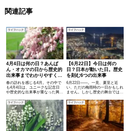
関連記事
ライフハック
ライフハック
4月4日は何の日？あんぱ
【6月22日】今日は何の
ん・オカマの日から歴史的
日？日本が動いた日。歴史
出来事までわかりやすく解
を刻む6つの出来事
説
春の訪れを感じる4月。その中で
6月22日――。一見、夏至と近
も4月4日は、ユニークな記念日
い、ただの梅雨時の一日かもしれ
や歴史的な出来事が重なった興味
ません。しかし歴史の舞台では、
深い日です。「あんぱんの日」や
日本にとって忘れ得ぬ転機が何度
「オカマの日」など、語呂合わせ
も訪れた「記念すべき日」です。
ライフハック
ライフハック
から生まれた記念日がある一方
政界の大きなうねり、空港建設の
で、日本や世界の歴史を動かした
行方、戦争の終焉、文化の継
出来事も数多く存在します。本記
承……さまざまな局面で日本を動
事
かし