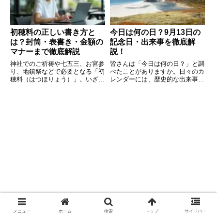
帯
初穂料の正しい書き方と
今日は何の日？9月13日の
は？封筒・表書き・金額の
記念日・出来事を徹底解
マナーまで徹底解説
説！
神社でのご祈祷や七五三、お宮参
皆さんは「今日は何の日？」と調
り、地鎮祭などで必要となる「初
べたことがありますか。日々のカ
穂料（はつほりょう）」。いざ用
レンダーには、歴史的な出来事や
意しようと思っても、「どう書け
記念日、著名人の誕生日などがた
ばいいの？」「のし袋は必要？」
くさん刻まれています。9月13日
「中袋には何を書く？」と迷う方
も例外ではなく、私たちの暮らし
も多いのではないでしょうか。本
や文化に深く関わるエピソードが
記事では、初穂料の意味から、封
数多く存在します。この記事で
メニュー
ホーム
検索
トップ
サイドバー