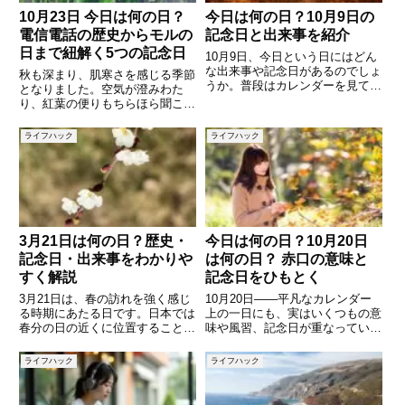
10月23日 今日は何の日？
今日は何の日？10月9日の
電信電話の歴史からモルの
記念日と出来事を紹介
日まで紐解く5つの記念日
10月9日、今日という日にはどん
な出来事や記念日があるのでしょ
秋も深まり、肌寒さを感じる季節
うか。普段はカレンダーを見て過
となりました。空気が澄みわた
ごしていても、「今日は何の
り、紅葉の便りもちらほら聞こえ
日？」とあらためて考えることは
るこの時期、ふと「今日は何の日
少ないかもしれません。実は10
だろう？」と気になることはあり
ライフハック
ライフハック
月9日には、歴史的な出来事から
ませんか？10月23日は、日本国
ユニークな記念日まで、さまざま
内だけでなく、世界のあるいは文
な
化・科学の分野でも、さまざまな
3月21日は何の日？歴史・
今日は何の日？10月20日
記念日・出来事をわかりや
は何の日？ 赤口の意味と
すく解説
記念日をひもとく
3月21日は、春の訪れを強く感じ
10月20日――平凡なカレンダー
る時期にあたる日です。日本では
上の一日にも、実はいくつもの意
春分の日の近くに位置することも
味や風習、記念日が重なっていま
多く、自然や生命の循環を意識す
す。今日の六曜は「赤口（しゃっ
る季節でもあります。また、この
こう）」であり、伝統的にはお祝
ライフハック
ライフハック
日には日本や世界でさまざまな記
い事や大事な予定には向かな
念日や歴史的な出来事が存在しま
い“凶日”とされることもありま
す。普段は意識することの少な
す。しかし、赤口にも例外や時間