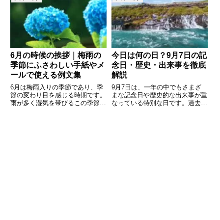
られた「ポッキー＆プリッツの
菖蒲など、私たちの目を楽しませ
日」もあれば、戦争の終結を記念
てくれる花が各地の庭園や公園を
する国際的な意義をもつ日も。
彩ります。本記事では、5月に咲
6月の時候の挨拶｜梅雨の
今日は何の日？9月7日の記
季節にふさわしい手紙やメ
念日・歴史・出来事を徹底
ールで使える例文集
解説
6月は梅雨入りの季節であり、季
9月7日は、一年の中でもさまざ
節の変わり目を感じる時期です。
まな記念日や歴史的な出来事が重
雨が多く湿気を帯びるこの季節に
なっている特別な日です。過去に
も、手紙やメールでのあいさつに
は世界を揺るがす出来事もあれ
は日本人らしい情緒を込めたいも
ば、日本国内で人々の暮らしに深
のです。この記事では、6月に使
く関わる制度や文化に影響を与え
える時候の挨拶について、意味や
た日でもあります。また、企業や
使い方をわかりやすく解説し、ビ
団体が制定したユニークな記念日
も