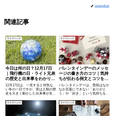
upandup
関連記事
ライフハック
ライフハック
今日は何の日？12月17日
バレンタインデーのメッセ
｜飛行機の日・ライト兄弟
ージの書き方のコツ｜気持
の歴史と出来事をわかりや
ちが伝わる例文とコツをや
すく解説
さしく解説
12月17日は、一見すると何気な
バレンタインデーは、普段はなか
い冬の一日ですが、実は人類の歴
なか言葉にできない「ありがと
史を大きく動かした出来事が生ま
う」や「好き」という気持ちを、
れた、非常に意味深い日です。空
素直に伝えられる特別な日です。
を飛ぶという人類の長年の夢が現
チョコレートやプレゼントに添え
ライフハック
ライフハック
実となった「飛行機の日」をはじ
るメッセージひとつで、相手の受
め、食や文化に関わる記念日、歴
け取る印象は大きく変わります。
史的な出来事など、知れば誰か
しかし、「何を書けばいいのかわ