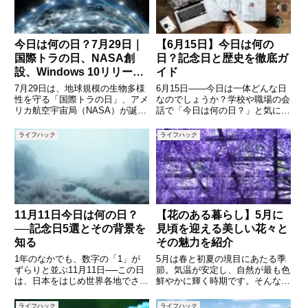
か
今日は何の日？7月29日｜
【6月15日】今日は何の
国際トラの日、NASA創
日？記念日と歴史を徹底ガ
設、Windows 10リリー
イド
ス…歴史と記念日の意味を
7月29日は、地球規模の生物多様
6月15日――今日は一体どんな日
一気に解説
性を守る「国際トラの日」、アメ
なのでしょうか？学校や職場の会
リカ航空宇宙局（NASA）が誕生
話で「今日は何の日？」と気にな
した日、そして私たちのPC体験
る方も多いはずです。実はこの日
を大きく変えた「Windows 10」
は、日本では「生姜の日」や「米
ライフハック
ライフハック
が世界同時リリースされた日でも
百俵デー」などのユニークな記念
あります。さらに、日本で
日があり、さらに世界的には「マ
は“29（にく）”の語呂
グナ・カルタ」の承認や歴史的
11月11日今日は何の日？
【花のある暮らし】5月に
──記念日5選とその背景を
見頃を迎える美しい花々と
知る
その魅力を紹介
1年のなかでも、数字の「1」が
5月は春と初夏の境目にあたる季
ずらりと並ぶ11月11日──この日
節。気温が安定し、自然が最も色
は、日本をはじめ世界各地でさま
鮮やかに輝く時期です。そんな5
ざまな記念日や歴史的な出来事と
月には、さまざまな美しい花が咲
重なっています。なかには広く知
き誇ります。藤、バラ、ツツジ、
ライフハック
ライフハック