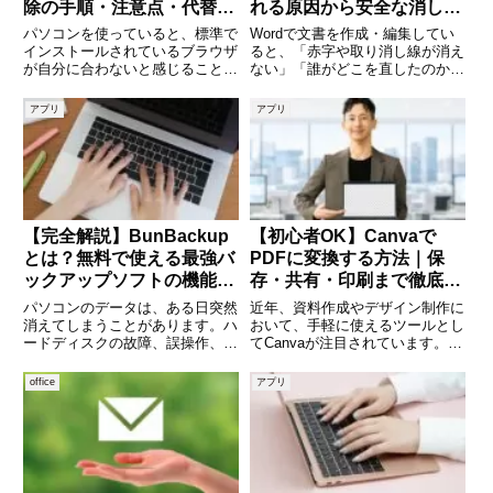
除の手順・注意点・代替ブ
れる原因から安全な消し方
ラウザまで徹底解説
まで
パソコンを使っていると、標準で
Wordで文書を作成・編集してい
インストールされているブラウザ
ると、「赤字や取り消し線が消え
が自分に合わないと感じることが
ない」「誰がどこを直したのか表
あります。Windowsパソコンには
示されたままになる」といった経
最初から「Edge（エッジ）」と
験はありませんか。それらは
アプリ
アプリ
いうブラウザが入っていますが、
Wordの「変更履歴」機能による
「Chromeを使っているので不
ものです。共同編集や上司・取引
要」「容量を減らした
先とのやり取りでは便利な機能で
【完全解説】BunBackup
【初心者OK】Canvaで
とは？無料で使える最強バ
PDFに変換する方法｜保
ックアップソフトの機能・
存・共有・印刷まで徹底解
使い方・活用法まで徹底ガ
説
パソコンのデータは、ある日突然
近年、資料作成やデザイン制作に
イド
消えてしまうことがあります。ハ
おいて、手軽に使えるツールとし
ードディスクの故障、誤操作、ウ
てCanvaが注目されています。特
イルス感染、ランサムウェア被害
に、作成したデザインをPDFに変
など、原因はさまざまです。「も
換する機能は、ビジネスや個人利
office
アプリ
っと早くバックアップを取ってお
用の両方で非常に便利です。例え
けばよかった」と後悔する人は少
ば、提案書やチラシ、履歴書、マ
なくありません。そこで注目した
ニュアルなどをPDFとし