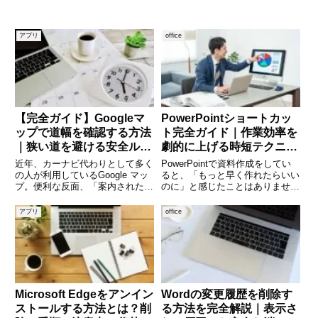
アプリ
office
【完全ガイド】Googleマ
PowerPointショートカッ
ップで道幅を確認する方法
ト完全ガイド｜作業効率を
｜狭い道を避ける安全ルー
劇的に上げる時短テクニッ
トの探し方
ク集
近年、カーナビ代わりとして多く
PowerPointで資料作成をしてい
の人が利用しているGoogle マッ
ると、「もっと早く作れたらいい
プ。便利な反面、「案内された道
のに」と感じたことはありません
が狭すぎて困った」という経験は
か。実は、ショートカットキーを
ありませんか。特に軽自動車や大
活用するだけで、作業時間は大幅
アプリ
office
型車、運転に不慣れな方にとっ
に短縮できます。マウス操作に頼
て、道幅の情報はとても重要で
るよりも、キーボードを使った操
す。本記事では、Google
作の方が圧倒的にスピー
Microsoft Edgeをアンイン
Wordの変更履歴を削除す
ストールする方法とは？削
る方法を完全解説｜表示さ