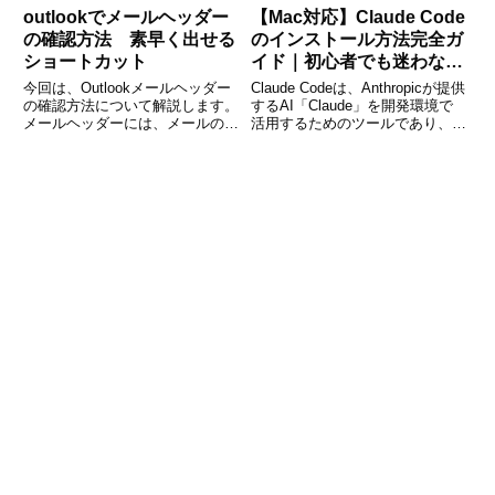
outlookでメールヘッダー
【Mac対応】Claude Code
の確認方法 素早く出せる
のインストール方法完全ガ
ショートカット
イド｜初心者でも迷わない
手順と使い方
今回は、Outlookメールヘッダー
Claude Codeは、Anthropicが提供
の確認方法について解説します。
するAI「Claude」を開発環境で
メールヘッダーには、メールの送
活用するためのツールであり、コ
信元、送信日時、件名、添付ファ
ード生成や補助を効率的に行える
イルの種類など、さまざまな情報
便利なCLIツールです。特にMac
が含まれています。メールヘッダ
環境では開発用途として非常に相
ーの情報は、迷惑メール対策や、
性が良く、エンジニアやプログラ
メールの送信経路を確認す