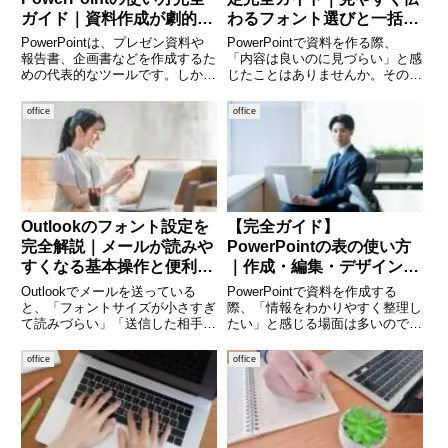
ガイド｜資料作成が劇的に
わるフォント選びと一括変
変わるコツ
更の方法
PowerPointは、プレゼン資料や
PowerPointで資料を作る際、
報告書、企画書などを作成するた
「内容は良いのに見づらい」と感
めの代表的なツールです。しか
じたことはありませんか。その原
し、「なんとなく使っている」
因の多くはフォントにあります。
「見栄えがよくならない」と感じ
フォントは、資料の印象や読みや
office
office
ている方も多いのではないでしょ
すさを大きく左右する重要な要素
うか。本記事では、PowerPoint
です。適切なフォントを選び、統
の基本操作から実践
一することで、資料の完成
Outlookのフォント設定を
【完全ガイド】
完全解説｜メールが読みや
PowerPointの表の使い方
すくなる基本操作と便利な
｜作成・編集・デザインま
設定まとめ
で徹底解説
Outlookでメールを送っている
PowerPointで資料を作成する
と、「フォントサイズが小さすぎ
際、「情報をわかりやすく整理し
て読みづらい」「送信した相手に
たい」と感じる場面は多いのでは
フォントがバラバラと言われた」
ないでしょうか。そんなときに役
「標準フォントを変えたいけれ
立つのが「表（テーブル）」機能
office
office
ど、どこで設定するのかわからな
です。数値データや比較情報を整
い」などの悩みを感じることがあ
理するだけでなく、視覚的にも見
ります。Outlookは高機
やすいスライドを作ること