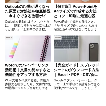
Outlookの起動が遅くなっ
【保存版】PowerPointを
た原因と対処法を徹底解説
A4サイズで作成する方法
｜今すぐできる改善ポイン
とコツ｜印刷に最適な設定
トまとめ
とデザイン術
Outlookを起動しようとしたとき
PowerPointで資料を作るとき、
に、「以前より明らかに立ち上が
「A4サイズで作りたい」と思う
りが遅い」「起動中のまま数分待
場面は多いのではないでしょう
たされる」「業務開始時に毎回ス
か。会議資料、配布資料、マニュ
トレスを感じる」といった経験は
アル、社内報など、印刷を前提に
office
office
ありませんか。Outlookの起動が
した資料ではA4サイズが基本に
遅くなる原因は一つではなく、ア
なります。しかし、PowerPoint
ドイン、データファ
は初期設定がスラ
Wordでのハイパーリンク
【完全ガイド】スプレッド
活用術｜文書の見やすさと
シートのダウンロード方法
機能性をアップする方法
｜Excel・PDF・CSV保存
まで徹底解説
Word文書を作成する際、情報の
Googleスプレッドシートは、ク
参照先を明示したり、文書内の別
ラウド上で手軽に表計算ができる
の場所にジャンプさせたりできる
便利なツールです。しかし、「オ
「ハイパーリンク機能」はとても
フラインで使いたい」「Excelで
便利です。特に報告書やマニュア
編集したい」「PDFとして共有し
ル、ビジネス提案書などでは、適
たい」といった場面では、ダウン
切にリンクを活用することで読み
ロード機能の活用が欠かせませ