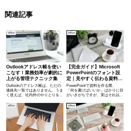
関連記事
office
office
Outlookアドレス帳を使い
【完全ガイド】Microsoft
こなす！業務効率が劇的に
PowerPointのフォント設
上がる管理テクニック集
定｜見やすく伝わる資料の
作り方
Outlookのアドレス帳は、ただの
PowerPointで資料を作る際、
連絡先一覧ではありません。うま
「何を書けばいいか」ばかりに目
く使えば、社内外のやりとりをス
がいきがちですが、実はそれ以上
ムーズにし、業務効率を大きく高
に重要なのがフォントです。同じ
めることができます。とはいえ、
内容でも、フォントの選び方ひと
office
office
「登録したはずなのに見つからな
つで「見やすさ」「印象」「伝わ
い」「グループメールがうまく送
りやすさ」が大きく変わります。
れない」といった声もよく
特にビジネスシーンでは、