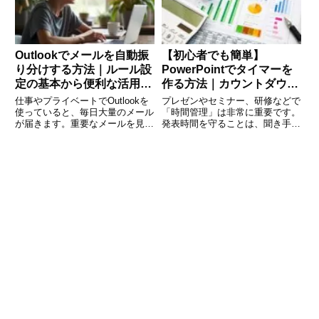
時間短縮とミスの防止にもつなが
ご覧ください」といった案内
Outlookでメールを自動振
【初心者でも簡単】
り分けする方法｜ルール設
PowerPointでタイマーを
定の基本から便利な活用術
作る方法｜カウントダウ
まで徹底解説
ン・ストップウォッチ完全
仕事やプライベートでOutlookを
プレゼンやセミナー、研修などで
ガイド
使っていると、毎日大量のメール
「時間管理」は非常に重要です。
が届きます。重要なメールを見逃
発表時間を守ることは、聞き手に
したり、迷惑メールが受信トレイ
対する配慮であり、スムーズな進
を埋め尽くしたりして、管理に苦
行にもつながります。しかし、意
労している人も多いのではないで
外と多いのが「時間を気にしすぎ
しょうか。そんなときに役立つの
て話に集中できない」「気づいた
が「メールの自動振り分け
ら時間オーバーしていた」という