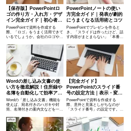
【保存版】PowerPointロ
PowerPointノートの使い
ゴの作り方・入れ方・デザ
方完全ガイド｜発表が劇的
イン完全ガイド｜初心者で
にうまくなる活用術とコツ
もプロ並みに仕上がる方法
PowerPointで資料を作成する
PowerPointでプレゼンを作ると
際、「ロゴ」をうまく活用できて
き、「スライドは作ったけど、話
いるでしょうか。会社のロゴやブ
す内容がまとまらない」「本番で
ランドロゴを適切に配置するだけ
何を話すか忘れてしまう」といっ
で、資料の信頼感や完成度は大き
た悩みはありませんか。そんなと
office
office
く変わります。一方で、「ロゴの
きに役立つのが「ノート機能」で
入れ方が分からない」「毎スライ
す。PowerPointのノートは、ス
ドに入れるのが面倒」「見
ライドには表示
Wordの差し込み文書の使
【完全ガイド】
い方を徹底解説！住所録や
PowerPointのスライド番
名簿を自動化して効率アッ
号の設定方法｜表示・変
プ
更・デザイン調整まで徹底
Wordの「差し込み文書」機能を
PowerPointで資料を作成する
解説
使えば、宛名付きのハガキや封
際、意外と見落としがちなのが
筒、名簿付きの案内文などを一気
「スライド番号」の設定です。ス
に作成することができます。
ライド番号は、資料の見やすさや
Excelなどのデータと連携するこ
説明のしやすさに大きく関わる重
office
office
とで、ひとつひとつ手作業で書い
要な要素です。特に会議やプレゼ
ていたものを自動化でき、大幅な
ンテーションでは、「〇ページを