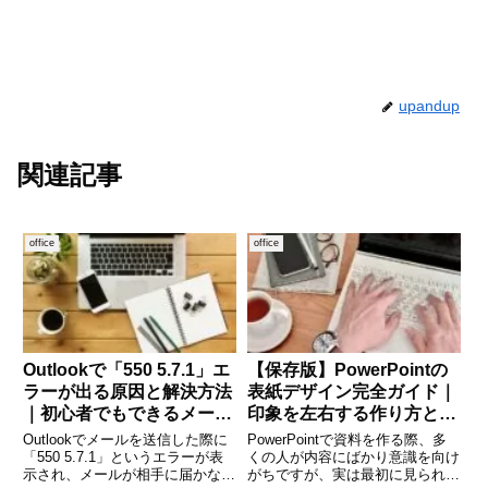
upandup
関連記事
office
office
Outlookで「550 5.7.1」エ
【保存版】PowerPointの
ラーが出る原因と解決方法
表紙デザイン完全ガイド｜
｜初心者でもできるメール
印象を左右する作り方とコ
送信トラブル対処ガイド
ツを徹底解説
Outlookでメールを送信した際に
PowerPointで資料を作る際、多
「550 5.7.1」というエラーが表
くの人が内容にばかり意識を向け
示され、メールが相手に届かない
がちですが、実は最初に見られる