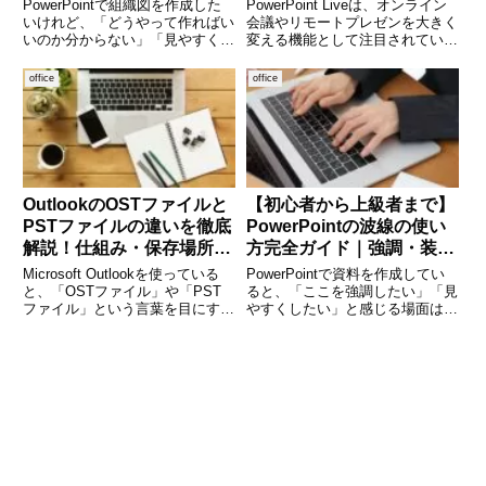
PowerPointで組織図を作成した
PowerPoint Liveは、オンライン
説
いけれど、「どうやって作ればい
会議やリモートプレゼンを大きく
いのか分からない」「見やすく整
変える機能として注目されていま
えるコツが知りたい」と悩んでい
す。これまでの画面共有とは異な
ませんか。組織図は会社やチーム
り、参加者一人ひとりが自分の画
office
office
の構成を分かりやすく伝える重要
面でスライドを操作できるため、
な資料ですが、作り方によっては
より見やすく、理解しやすいプレ
見づらくなったり、情報
ゼンが可能になり
OutlookのOSTファイルと
【初心者から上級者まで】
PSTファイルの違いを徹底
PowerPointの波線の使い
解説！仕組み・保存場所・
方完全ガイド｜強調・装
活用方法をわかりやすく紹
飾・応用テクニックまで解
Microsoft Outlookを使っている
PowerPointで資料を作成してい
介
説
と、「OSTファイル」や「PST
ると、「ここを強調したい」「見
ファイル」という言葉を目にする
やすくしたい」と感じる場面は多
ことがあります。これらはメール
いものです。その中でも「波線」
データを保存するための重要なフ
は、視覚的に柔らかく強調できる
ァイル形式ですが、用途や扱い方
便利な表現方法として、多くのプ
が異なります。特に、Outlookを
レゼン資料で活用されています。
企業の
しかし、「波線の引き方