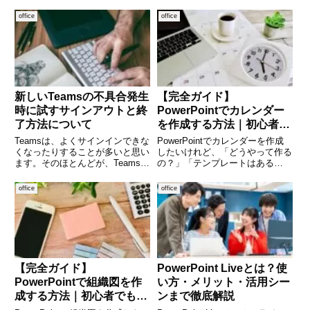
というトラブルは多くの方が経験
「表紙」が与える印象は非常に大
しています。突然エラーが出ると
きなものです。表紙はプレゼンの
office
office
驚きますし、業務で使っている場
顔ともいえる存在であり、第一印
合は特に困ってしまいます。この
象を左右する重要な要素です。見
エラーは、メール
やすく、伝わりやすく、
新しいTeamsの不具合発生
【完全ガイド】
時に試すサインアウトと終
PowerPointでカレンダー
了方法について
を作成する方法｜初心者か
ら応用まで徹底解説
Teamsは、よくサインインできな
PowerPointでカレンダーを作成
くなったりすることが多いと思い
したいけれど、「どうやって作る
ます。そのほとんどが、Teamsア
の？」「テンプレートはある
プリを終了することで回復するこ
の？」と悩んでいませんか。実
とが多いです。今回は、Teamsア
は、Microsoft PowerPointはプレ
office
office
プリの終了方法について解説しま
ゼン資料だけでなく、オリジナル
す。 (adsbygoogle = window
のカレンダー作成にも非常に便利
なツール
【完全ガイド】
PowerPoint Liveとは？使
PowerPointで組織図を作
い方・メリット・活用シー
成する方法｜初心者でも見
ンまで徹底解説
やすく作れるコツを徹底解