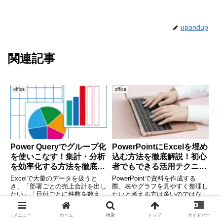
upandup
関連記事
office
office
Power Queryでグループ化
PowerPointにExcelを埋め
を使いこなす！集計・分析
込む方法を徹底解説！初心
を効率化する方法を徹底解
者でもできる活用テクニッ
説
ク
Excelで大量のデータを扱うと
PowerPointで資料を作成する
き、「部署ごとの売上合計を出し
際、表やグラフを見やすく整理し
たい」「日付ごとに件数を数えた
たいと考える方は多いのではない
い」などの集計作業が必要になる
でしょうか。そのようなときに便
ことがあります。こうした処理を
利なのが、ExcelをPowerPointに
office
office
メニュー
ホーム
検索
トップ
サイドバー
手作業で行うのは手間がかかり、
埋め込む機能です。Excelのデー