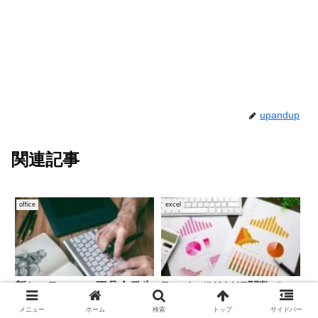
upandup
関連記事
office
excel
新しいTeamsの不具合発生
Excelの#VALUE関数でエ
時に試すサインアウトと終
ラーが出る原因と対応方法
メニュー
ホーム
検索
トップ
サイドバー
了方法について
を徹底解説【初心者向け】