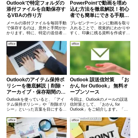
Outlookで特定フォルダの
PowerPointで動画を埋め
添付ファイルを自動保存す
込む方法を徹底解説！初心
るVBAの作り方
者でも簡単にできる手順と
活用ポイント
メールの添付ファイルを毎回手動
プレゼンテーションに動画を取り
で保存するのは、意外と手間がか
入れることで、視覚的にわかりや
かります。特に、特定の送信者や
すく、印象に残る資料を作成する
プロジェクトごとにフォルダを分
ことができます。PowerPointで
けて管理している場合、「自動で
は動画の埋め込み機能が用意され
office
office
添付ファイルを保存できたらいい
ており、操作も比較的シンプルで
のに」と感じたことはありません
す。しかし、実際に使おうとする
か？この記事では、Outloo
と「どこから挿入するの
Outlookのアイテム保持ポ
Outlook 誤送信対策 「お
リシーを徹底解説｜削除・
かん for Outlook」 無料オ
アーカイブ・保存期間の仕
ープンソース
組みを理解しよう
Outlookを使っていると、「アイ
今回は、Outlookのメールの誤送
テム保持ポリシー」や「削除ポリ
信対策として、「おかん for
シー」といった言葉を目にするこ
Outlook」をご紹介します。「お
とがあります。これらはメールや
かん for Outlook」はオープンソ
予定表などのデータがどのくらい
ースで使用するのに、費用はかか
office
office
の期間保持されるのか、また自動
りません。メール送信前に確認画
的に削除されるのかを決める重要
面を表示し、項目をチェックしな
な仕組みです。特に企業の
いと