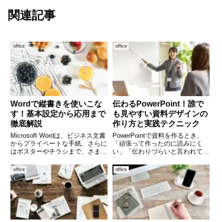
関連記事
office
office
Wordで縦書きを使いこな
伝わるPowerPoint！誰で
す！基本設定から応用まで
も見やすい資料デザインの
徹底解説
作り方と実践テクニック
Microsoft Wordは、ビジネス文書
PowerPointで資料を作るとき、
からプライベートな手紙、さらに
「頑張って作ったのに読みにく
はポスターやチラシまで、さまざ
い」「伝わりづらいと言われてし
まな文書作成に対応できる便利な
まう」と悩んだ経験はありません
ソフトです。中でも、日本語文書
か。実は、見やすいデザインには
office
office
では「縦書き」が求められる場面
いくつかの共通した“型”がありま
も多く、履歴書や案内状、論文な
す。特別なデザインスキルがなく
どで使われること
ても、ポイントさえ押さ