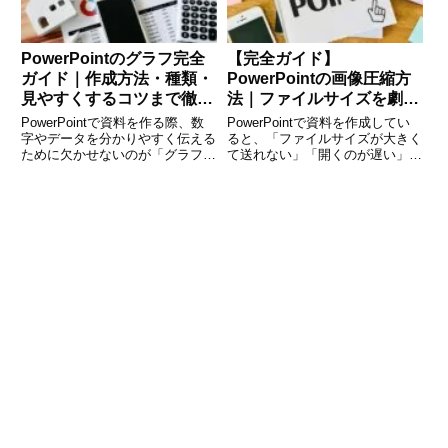
PowerPointのグラフ完全
【完全ガイド】
ガイド｜作成方法・種類・
PowerPointの画像圧縮方
見やすくするコツまで徹底
法｜ファイルサイズを劇的
解説
に軽くするコツと注意点
PowerPointで資料を作る際、数
PowerPointで資料を作成してい
字やデータを分かりやすく伝える
ると、「ファイルサイズが大きく
ために欠かせないのが「グラフ」
て送れない」「開くのが遅い」と
です。しかし、「どのグラフを使
いった問題に直面することがあり
えばいいのか分からない」「見づ
ます。その原因の多くは、スライ
らくなってしまう」「Excelとの
ドに挿入された画像の容量です。
違いがよく分からない」と悩む方
画像をそのまま貼り付けると、見
も多いのではないで
た目はきれいでもファイ