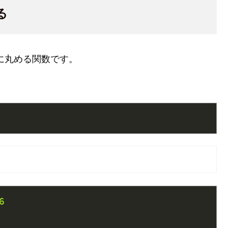
る
に丸める関数です。
6