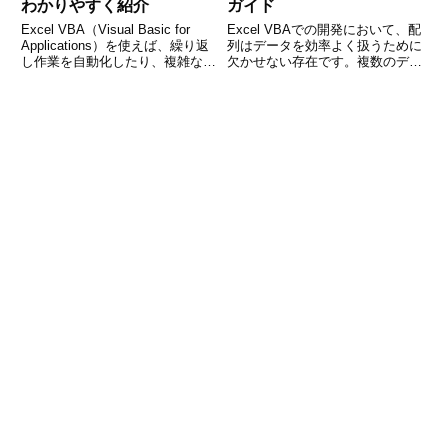
わかりやすく紹介
ガイド
Excel VBA（Visual Basic for
Excel VBAでの開発において、配
Applications）を使えば、繰り返
列はデータを効率よく扱うために
し作業を自動化したり、複雑な処
欠かせない存在です。複数のデー
理を簡単に実行したりすることが
タをまとめて処理したいとき、同
できます。本記事では、その中で
じ種類の変数を繰り返し使うとき
も「セルを結合する方法」にフォ
など、配列を使うことでコードが
ーカスし、基本的な書き方
シンプルになり、処理速度も向上
します。しかし、初めて