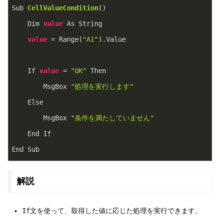
Sub 
CellValueCondition
(
)
    Dim 
value
 As String
value
 = Range(
"A1"
).Value
    If 
value
 = 
"OK"
 Then
        MsgBox 
"処理を実行します"
    Else
        MsgBox 
"条件を満たしていません"
    End If
End Sub
解説
If
文を使って、取得した値に応じた処理を実行できます。