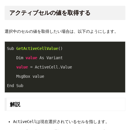
アクティブセルの値を取得する
選択中のセルの値を取得したい場合は、以下のようにします。
Sub 
GetActiveCellValue
(
)
    Dim 
value
 As Variant
value
 = ActiveCell.Value
    MsgBox value
End Sub
解説
ActiveCell
は現在選択されているセルを指します。