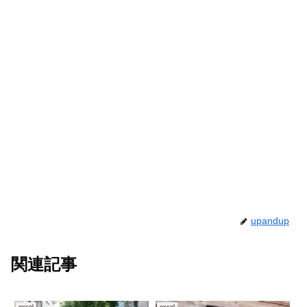
upandup
関連記事
excel
excel