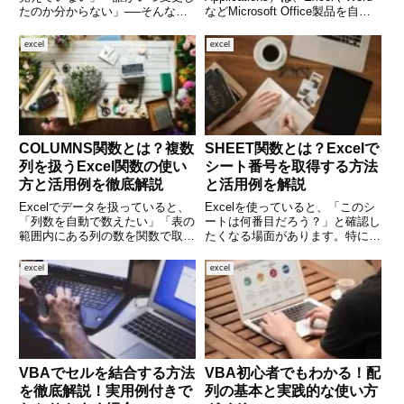
たのか分からない」──そんな経
などMicrosoft Office製品を自動
験はありませんか？Excelは便利
化するための強力なツールです。
なツールですが、作業履歴を自動
中でも「文字列の結合」は、帳票
excel
excel
で残す機能が限られているため、
の作成やログ出力、メール本文の
後から「なぜこの数式が変わった
作成など、さ
のか」などを追跡するの
COLUMNS関数とは？複数
SHEET関数とは？Excelで
列を扱うExcel関数の使い
シート番号を取得する方法
方と活用例を徹底解説
と活用例を解説
Excelでデータを扱っていると、
Excelを使っていると、「このシ
「列数を自動で数えたい」「表の
ートは何番目だろう？」と確認し
範囲内にある列の数を関数で取得
たくなる場面があります。特に
したい」と感じたことはありませ
VBAを使わずに、数式だけでシ
んか？そんなときに便利なのが、
ート番号を知りたい場合に便利な
excel
excel
COLUMNS（カラムズ）関数で
のが、SHEET関数です。本記事
す。この関数は、セル範囲に含ま
では、SHEET関数の基本的な使
れる列数を自動でカウント
い方から応用的な使い方ま
VBAでセルを結合する方法
VBA初心者でもわかる！配
を徹底解説！実用例付きで
列の基本と実践的な使い方