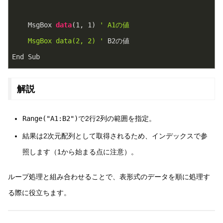
    MsgBox 
data
(
1
, 
1
) 
' A1の値
    MsgBox data(2, 2) '
 B2の値
End Sub
解説
Range("A1:B2")
で2行2列の範囲を指定。
結果は2次元配列として取得されるため、インデックスで参
照します（1から始まる点に注意）。
ループ処理と組み合わせることで、表形式のデータを順に処理す
る際に役立ちます。