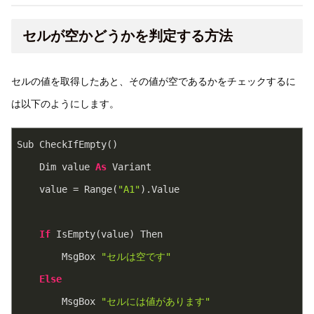
セルが空かどうかを判定する方法
セルの値を取得したあと、その値が空であるかをチェックするに
は以下のようにします。
Sub CheckIfEmpty()
    Dim value 
As
 Variant
    value = Range(
"A1"
).Value
If
 IsEmpty(value) Then
        MsgBox 
"セルは空です"
Else
        MsgBox 
"セルには値があります"