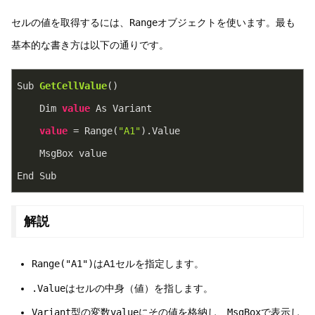
セルの値を取得するには、
Range
オブジェクトを使います。最も
基本的な書き方は以下の通りです。
Sub 
GetCellValue
(
)
    Dim 
value
 As Variant
value
 = Range(
"A1"
).Value
    MsgBox value
End Sub
解説
Range("A1")
はA1セルを指定します。
.Value
はセルの中身（値）を指します。
Variant
型の変数
value
にその値を格納し、
MsgBox
で表示し