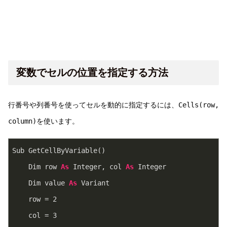
変数でセルの位置を指定する方法
行番号や列番号を使ってセルを動的に指定するには、
Cells(row,
column)
を使います。
Sub GetCellByVariable()
    Dim row 
As
 Integer, col 
As
 Integer
    Dim value 
As
 Variant
    row = 
2
    col = 
3