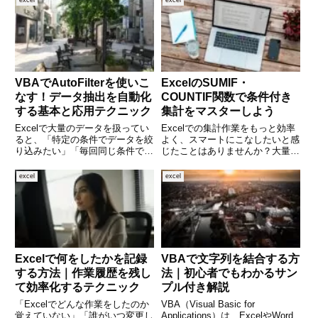
VBAでAutoFilterを使いこ
ExcelのSUMIF・
なす！データ抽出を自動化
COUNTIF関数で条件付き
する基本と応用テクニック
集計をマスターしよう
Excelで大量のデータを扱ってい
Excelでの集計作業をもっと効率
ると、「特定の条件でデータを絞
よく、スマートにこなしたいと感
り込みたい」「毎回同じ条件でフ
じたことはありませんか？大量の
ィルターをかけるのが面倒」と感
データから特定の条件に合うもの
じることはありませんか。そんな
だけを合計したり、件数を数えた
excel
excel
ときに活躍するのが Excelの
りする場面は、業務や家計簿、学
AutoFilter（オートフィルター）
校の成績管理など、さまざまなシ
です。通常は
ーンで登場します。そんなと
Excelで何をしたかを記録
VBAで文字列を結合する方
する方法｜作業履歴を残し
法｜初心者でもわかるサン
て効率化するテクニック
プル付き解説
「Excelでどんな作業をしたのか
VBA（Visual Basic for
覚えていない」「誰がいつ変更し
Applications）は、ExcelやWord