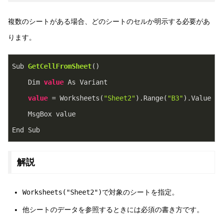
複数のシートがある場合、どのシートのセルか明示する必要があ
ります。
Sub 
GetCellFromSheet
(
)
    Dim 
value
 As Variant
value
 = Worksheets(
"Sheet2"
).Range(
"B3"
).Value
    MsgBox value
End Sub
解説
Worksheets("Sheet2")
で対象のシートを指定。
他シートのデータを参照するときには必須の書き方です。