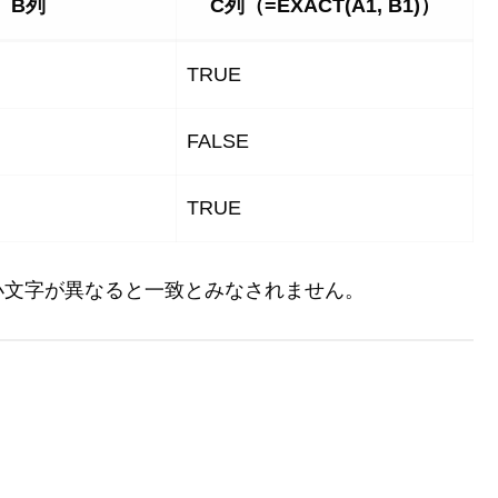
B列
C列（=EXACT(A1, B1)）
TRUE
FALSE
TRUE
小文字が異なると一致とみなされません。