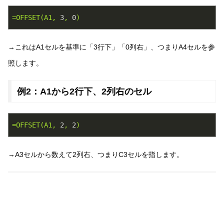
=OFFSET(A1,
3
,
0
)
→これはA1セルを基準に「3行下」「0列右」、つまりA4セルを参
照します。
例2：A1から2行下、2列右のセル
=OFFSET(A1,
2
,
2
)
→A3セルから数えて2列右、つまりC3セルを指します。