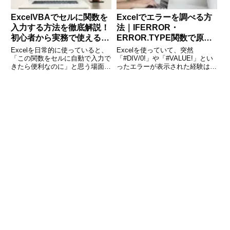
ExcelVBAでセルに関数を
Excelでエラーを調べる方
入力する方法を徹底解説！
法｜IFERROR・
初心者から実務で使えるテ
ERROR.TYPE関数で原因
クニックまで
を特定しよう
Excelを日常的に使っていると、
Excelを使っていて、突然
「この関数をセルに自動で入力で
「#DIV/0!」や「#VALUE!」とい
きたら便利なのに」と思う場面が
ったエラーが表示された経験はあ
少なくありません。特に業務で大
りませんか？原因がわからずに計
量のデータを扱う場合や、同じ処
算が止まってしまったり、見栄え
理を繰り返す場合には、VBAを
が悪くなったりすることもありま
使ってセルに関数を入力すること
す。そんなときに役立つのが「エ
で効率が大幅にアップします
ラーを調べる関数」で