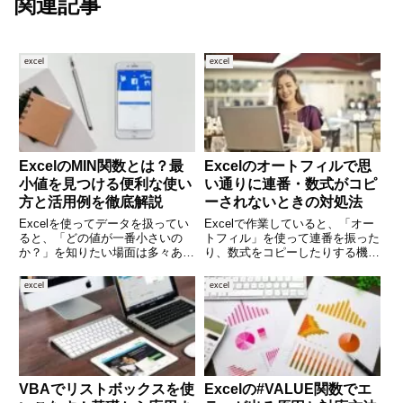
関連記事
excel
excel
ExcelのMIN関数とは？最
Excelのオートフィルで思
小値を見つける便利な使い
い通りに連番・数式がコピ
方と活用例を徹底解説
ーされないときの対処法
Excelを使ってデータを扱ってい
Excelで作業していると、「オー
ると、「どの値が一番小さいの
トフィル」を使って連番を振った
か？」を知りたい場面は多々あり
り、数式をコピーしたりする機会
ます。そんなときに役立つのが、
がよくあります。ところが、思っ
MIN関数です。MIN関数を使え
たように連番が入らなかったり、
excel
excel
ば、複数の数値の中から最小値を
数式がずれて計算結果がおかしく
一瞬で見つけることができます。
なったりすることもあります。こ
この記事では、MIN関数の
の記事では、そんな「オート
VBAでリストボックスを使
Excelの#VALUE関数でエ