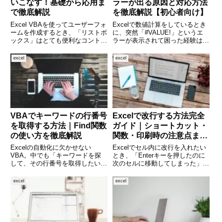
いこなす！基礎から応用ま
ラーが出る原因と対応方法
で徹底解説
を徹底解説【初心者向け】
Excel VBAを使ってユーザーフォ
Excelで数値計算をしているとき
ームを作成するとき、「リストボ
に、突然「#VALUE!」というエ
ックス」はとても便利なコントロ
ラーが表示されて困った経験はあ
ールの一つです。複数の選択肢か
りませんか。特にVALUE関数を
ら選ばせたり、データを一覧表示
使って文字列を数値に変換しよう
excel
excel
したり、選択された内容を別の処
とした際、このエラーは頻繁に発
理に使ったりと、その活用シーン
生します。見た目は数字なのに計
はさまざまです。本記事
算できない、関数が正
VBAでキーワードの行番号
Excelで改行する方法完全
を取得する方法｜Find関数
ガイド｜ショートカット・
の使い方を徹底解説
関数・印刷時の注意点まで
解説
Excelの自動化に欠かせない
Excelでセル内に改行を入れたい
VBA。中でも「キーワードを探
とき、「Enterキーを押したのに
して、その行番号を取得したい」
次のセルに移動してしまった」と
という場面はよくあります。例え
いう経験はありませんか。実は、
ば、リストの中から特定の値を見
Excelではセル内改行を行うに
excel
excel
つけて処理をしたい、データの整
は、通常のEnterキーではなく特
合性をチェックしたいときなどに
定の操作が必要です。この記事で
便利です。本記事では、VBAの
は、Excelで