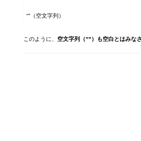
“”（空文字列）
このように、
空文字列（””）も空白とはみな